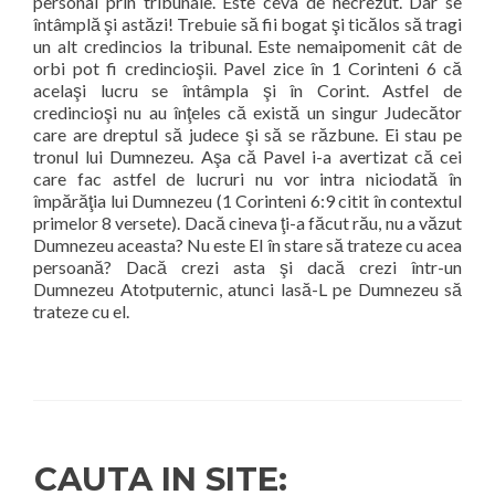
personal prin tribunale. Este ceva de necrezut. Dar se
întâmplă şi astăzi! Trebuie să fii bogat şi ticălos să tragi
un alt credincios la tribunal. Este nemaipomenit cât de
orbi pot fi credincioşii. Pavel zice în 1 Corinteni 6 că
acelaşi lucru se întâmpla şi în Corint. Astfel de
credincioşi nu au înţeles că există un singur Judecător
care are dreptul să judece şi să se răzbune. Ei stau pe
tronul lui Dumnezeu. Aşa că Pavel i-a avertizat că cei
care fac astfel de lucruri nu vor intra niciodată în
împărăţia lui Dumnezeu (1 Corinteni 6:9 citit în contextul
primelor 8 versete). Dacă cineva ţi-a făcut rău, nu a văzut
Dumnezeu aceasta? Nu este El în stare să trateze cu acea
persoană? Dacă crezi asta şi dacă crezi într-un
Dumnezeu Atotputernic, atunci lasă-L pe Dumnezeu să
trateze cu el.
CAUTA IN SITE: