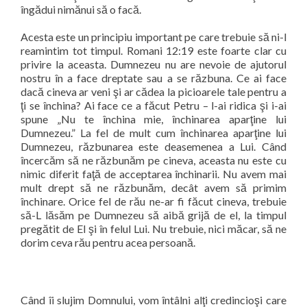
îngădui nimănui să o facă.
Acesta este un principiu important pe care trebuie să ni-l
reamintim tot timpul. Romani 12:19 este foarte clar cu
privire la aceasta. Dumnezeu nu are nevoie de ajutorul
nostru în a face dreptate sau a se răzbuna. Ce ai face
dacă cineva ar veni şi ar cădea la picioarele tale pentru a
ţi se închina? Ai face ce a făcut Petru – l-ai ridica şi i-ai
spune „Nu te închina mie, închinarea aparţine lui
Dumnezeu.” La fel de mult cum închinarea aparţine lui
Dumnezeu, răzbunarea este deasemenea a Lui. Când
încercăm să ne răzbunăm pe cineva, aceasta nu este cu
nimic diferit faţă de acceptarea închinarii. Nu avem mai
mult drept să ne răzbunăm, decât avem să primim
închinare. Orice fel de rău ne-ar fi făcut cineva, trebuie
să-L lăsăm pe Dumnezeu să aibă grijă de el, la timpul
pregătit de El şi în felul Lui. Nu trebuie, nici măcar, să ne
dorim ceva rău pentru acea persoană.
Când îi slujim Domnului, vom întâlni alţi credincioşi care