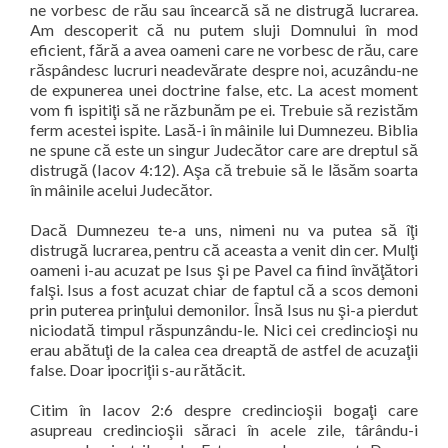
ne vorbesc de rău sau încearcă să ne distrugă lucrarea.
Am descoperit că nu putem sluji Domnului în mod
eficient, fără a avea oameni care ne vorbesc de rău, care
răspândesc lucruri neadevărate despre noi, acuzându-ne
de expunerea unei doctrine false, etc. La acest moment
vom fi ispitiţi să ne răzbunăm pe ei. Trebuie să rezistăm
ferm acestei ispite. Lasă-i în mâinile lui Dumnezeu. Biblia
ne spune că este un singur Judecător care are dreptul să
distrugă (Iacov 4:12). Aşa că trebuie să le lăsăm soarta
în mâinile acelui Judecător.
Dacă Dumnezeu te-a uns, nimeni nu va putea să îţi
distrugă lucrarea, pentru că aceasta a venit din cer. Mulţi
oameni i-au acuzat pe Isus şi pe Pavel ca fiind învăţători
falşi. Isus a fost acuzat chiar de faptul că a scos demoni
prin puterea prinţului demonilor. Însă Isus nu şi-a pierdut
niciodată timpul răspunzându-le. Nici cei credincioşi nu
erau abătuţi de la calea cea dreaptă de astfel de acuzaţii
false. Doar ipocriţii s-au rătăcit.
Citim în Iacov 2:6 despre credincioşii bogaţi care
asupreau credincioşii săraci în acele zile, târându-i