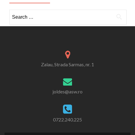
Search
for:
Zalau, Strada Sarmas, nr. 1
joldes@asw.ro
0722.240.225