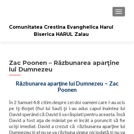
TOGGLE
Comunitatea Crestina Evanghelica Harul
Biserica HARUL Zalau
Zac Poonen – Răzbunarea aparţine
lui Dumnezeu
Răzbunarea aparţine lui Dumnezeu – Zac
Poonen
În 2 Samuel 4:8 citim despre cei doi oameni care l-au ucis
pe Iş-Boşet (fiul lui Saul) şi i-au adus capul înaintea lui
David sperând că David îi va răsplati pentru aceasta. Însă
David a fost aşa de mâniat pe ei încât a poruncit să fie
ucişi imediat. David a crezut că
răzbunarea aparţine lui
Dumnezeu şi el nu se va răzbuna singur niciodată şi nu va