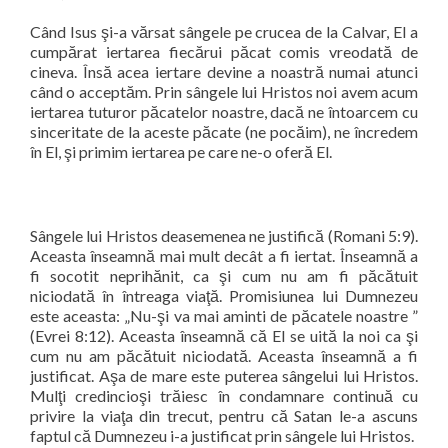
Când Isus şi-a vărsat sângele pe crucea de la Calvar, El a
cumpărat iertarea fiecărui păcat comis vreodată de
cineva. Însă acea iertare devine a noastră numai atunci
când o acceptăm. Prin sângele lui Hristos noi avem acum
iertarea tuturor păcatelor noastre, dacă ne întoarcem cu
sinceritate de la aceste păcate (ne pocăim), ne încredem
în El, şi primim iertarea pe care ne-o oferă El.
Sângele lui Hristos deasemenea ne justifică (Romani 5:9).
Aceasta înseamnă mai mult decât a fi iertat. Înseamnă a
fi socotit neprihănit, ca şi cum nu am fi păcătuit
niciodată în întreaga viaţă. Promisiunea lui Dumnezeu
este aceasta: „Nu-şi va mai aminti de păcatele noastre ”
(Evrei 8:12). Aceasta înseamnă că El se uită la noi ca şi
cum nu am păcătuit niciodată. Aceasta înseamnă a fi
justificat. Aşa de mare este puterea sângelui lui Hristos.
Mulţi credincioşi trăiesc în condamnare continuă cu
privire la viaţa din trecut, pentru că Satan le-a ascuns
faptul că Dumnezeu i-a justificat prin sângele lui Hristos.