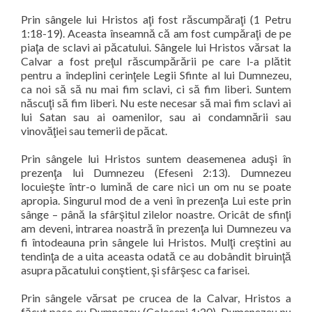
Prin sângele lui Hristos aţi fost răscumpăraţi (1 Petru
1:18-19). Aceasta înseamnă că am fost cumpăraţi de pe
piaţa de sclavi ai păcatului. Sângele lui Hristos vărsat la
Calvar a fost preţul răscumpărării pe care l-a plătit
pentru a îndeplini cerinţele Legii Sfinte al lui Dumnezeu,
ca noi să să nu mai fim sclavi, ci să fim liberi. Suntem
născuţi să fim liberi. Nu este necesar să mai fim sclavi ai
lui Satan sau ai oamenilor, sau ai condamnării sau
vinovăţiei sau temerii de păcat.
Prin sângele lui Hristos suntem deasemenea aduşi în
prezenţa lui Dumnezeu (Efeseni 2:13). Dumnezeu
locuieşte într-o lumină de care nici un om nu se poate
apropia. Singurul mod de a veni în prezenţa Lui este prin
sânge – până la sfârşitul zilelor noastre. Oricât de sfinţi
am deveni, intrarea noastră în prezenţa lui Dumnezeu va
fi întodeauna prin sângele lui Hristos. Mulţi creştini au
tendinţa de a uita aceasta odată ce au dobândit biruinţă
asupra păcatului conştient, şi sfârşesc ca farisei.
Prin sângele vărsat pe crucea de la Calvar, Hristos a
făcut pace cu Dumnezeu (Coloseni 1:20). Dumenezeu nu