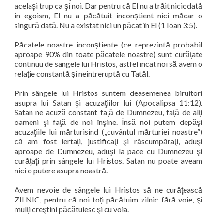
acelaşi trup ca şi noi. Dar pentru că El nu a trăit niciodată
în egoism, El nu a păcătuit inconştient nici măcar o
singură dată. Nu a existat nici un păcat în El (1 Ioan 3:5).
Păcatele noastre inconştiente (ce reprezintă probabil
aproape 90% din toate păcatele noastre) sunt curăţate
continuu de sângele lui Hristos, astfel încât noi să avem o
relaţie constantă şi neîntreruptă cu Tatăl.
Prin sângele lui Hristos suntem deasemenea biruitori
asupra lui Satan şi acuzaţiilor lui (Apocalipsa 11:12).
Satan ne acuză constant faţă de Dumnezeu, faţă de alţi
oameni şi faţă de noi înşine. Însă noi putem depăşi
acuzaţiile lui mărturisind („cuvântul mărturiei noastre”)
că am fost iertaţi, justificaţi şi răscumpăraţi, aduşi
aproape de Dumnezeu, aduşi la pace cu Dumnezeu şi
curăţaţi prin sângele lui Hristos. Satan nu poate aveam
nici o putere asupra noastră.
Avem nevoie de sângele lui Hristos să ne curăţească
ZILNIC, pentru că noi toţi păcătuim zilnic fără voie, şi
mulţi creştini păcătuiesc şi cu voia.