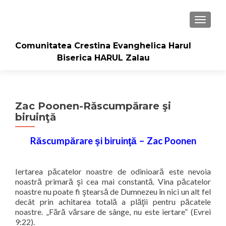
TOGGLE
Comunitatea Crestina Evanghelica Harul
Biserica HARUL Zalau
Zac Poonen-Răscumpărare şi
biruinţă
Răscumpărare şi biruinţă – Zac Poonen
Iertarea păcatelor noastre de odinioară este nevoia
noastră primară şi cea mai constantă. Vina păcatelor
noastre nu poate fi ştearsă de Dumnezeu în nici un alt fel
decât prin achitarea totală a plăţii pentru păcatele
noastre. „Fără vărsare de sânge, nu este iertare” (Evrei
9:22).