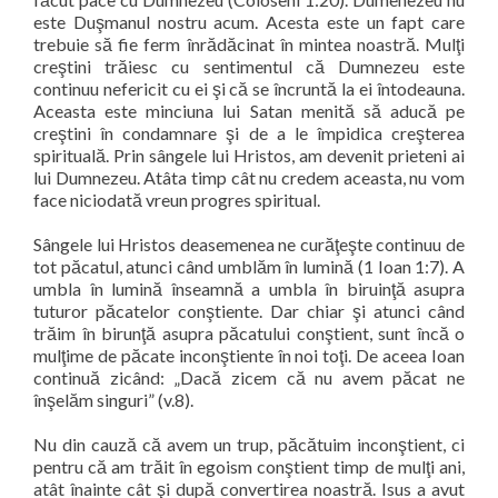
este Duşmanul nostru acum. Acesta este un fapt care
trebuie să fie ferm înrădăcinat în mintea noastră. Mulţi
creştini trăiesc cu sentimentul că Dumnezeu este
continuu nefericit cu ei şi că se încruntă la ei întodeauna.
Aceasta este minciuna lui Satan menită să aducă pe
creştini în condamnare şi de a le împidica creşterea
spirituală. Prin sângele lui Hristos, am devenit prieteni ai
lui Dumnezeu. Atâta timp cât nu credem aceasta, nu vom
face niciodată vreun progres spiritual.
Sângele lui Hristos deasemenea ne curăţeşte continuu de
tot păcatul, atunci când umblăm în lumină (1 Ioan 1:7). A
umbla în lumină înseamnă a umbla în biruinţă asupra
tuturor păcatelor conştiente. Dar chiar şi atunci când
trăim în birunţă asupra păcatului conştient, sunt încă o
mulţime de păcate inconştiente în noi toţi. De aceea Ioan
continuă zicând: „Dacă zicem că nu avem păcat ne
înşelăm singuri” (v.8).
Nu din cauză că avem un trup, păcătuim inconştient, ci
pentru că am trăit în egoism conştient timp de mulţi ani,
atât înainte cât şi după convertirea noastră. Isus a avut