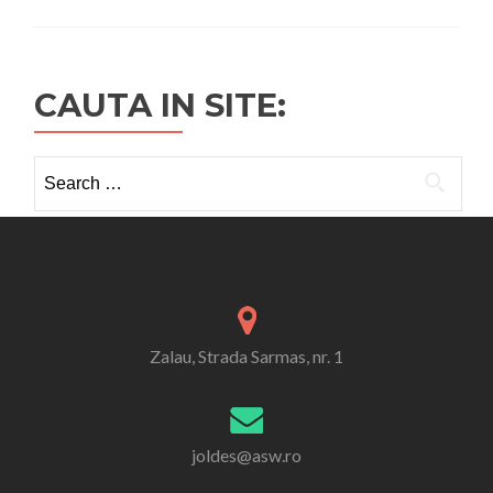
CAUTA IN SITE:
Search
for:
Zalau, Strada Sarmas, nr. 1
joldes@asw.ro