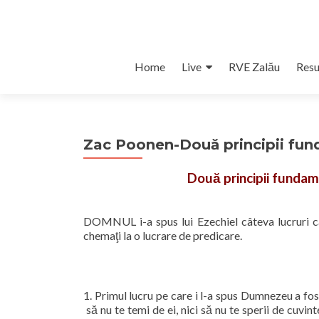
Skip
Home
Live
RVE Zalău
Resu
to
content
Zac Poonen-Două principii fund
Două principii fundame
DOMNUL i-a spus lui Ezechiel câteva lucruri ca
chemaţi la o lucrare de predicare.
1. Primul lucru pe care i l-a spus Dumnezeu a fo
să nu te temi de ei, nici să nu te sperii de cuvin