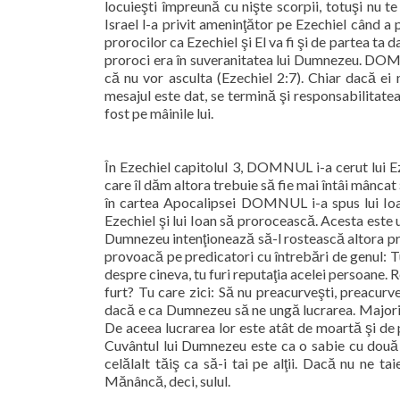
locuieşti împreună cu nişte scorpii, totuşi nu t
Israel l-a privit ameninţător pe Ezechiel când a
prorocilor ca Ezechiel şi El va fi şi de partea ta
proroci era în suveranitatea lui Dumnezeu. DOMNUL
că nu vor asculta (Ezechiel 2:7). Chiar dacă ei 
mesajul este dat, se termină şi responsabilitatea 
fost pe mâinile lui.
În Ezechiel capitolul 3, DOMNUL i-a cerut lui Ez
care îl dăm altora trebuie să fie mai întâi mâncat
în cartea Apocalipsei DOMNUL i-a spus lui Ioan
Ezechiel şi lui Ioan să prorocească. Acesta este 
Dumnezeu intenţionează să-l rostească altora prin 
provoacă pe predicatori cu întrebări de genul: T
despre cineva, tu furi reputaţia acelei persoane. 
furt? Tu care zici: Să nu preacurveşti, preacurv
dacă e ca Dumnezeu să ne ungă lucrarea. Majorita
De aceea lucrarea lor este atât de moartă şi de p
Cuvântul lui Dumnezeu este ca o sabie cu două
celălalt tăiş ca să-i tai pe alţii. Dacă nu ne t
Mănâncă, deci, sulul.