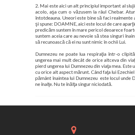
2. Mai este aici un alt principiul important al slu
acolo, aşa cum o văzusem la râul Chebar. Atun
întotdeauna. Uneori este bine să faci realmente
şi spune: DOAMNE, aici este locul de care aparţi
predicăm suntem în mare pericol deoarece foarte 
suntem aceia care au nevoie să stea singuri îna
să recunoască că ei nu sunt nimic în ochii Lui.
Dumnezeu ne poate lua respiraţia într-o clipită
ungerea mai mult decât de orice altceva din via
pierd ungerea lui Dumnezeu din viaţa mea. Este uş
cu orice alt aspect mărunt. Când faţa lui Ezechiel 
pământ înaintea lui Dumnezeu
este locul unde 
ne înalţe. Nu te înălţa singur niciodată.