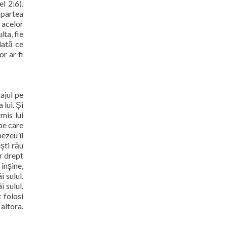
el 2:6).
 partea
a acelor
ta, fie
dată ce
r ar fi
ajul pe
 lui. Şi
mis lui
pe care
ezeu îi
şti rău
or drept
înşine,
 sulul.
 sulul.
 folosi
altora.