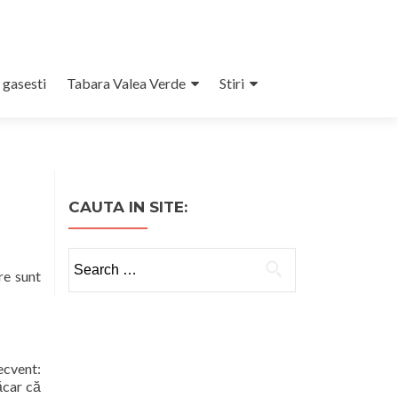
 gasesti
Tabara Valea Verde
Stiri
CAUTA IN SITE:
Search
re sunt
for:
ecvent:
măcar că