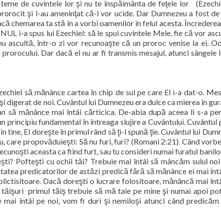
e teme de cuvintele lor şi nu te înspăimânta de feţele lor
(Ezechi
 prorocit şi l-au ameninţat că-l vor ucide. Dar Dumnezeu a fost de
 dacă chemarea ta stă în a vorbi oamenilor în felul acesta. Încredere
 i-a spus lui Ezechiel: să le spui cuvintele Mele, fie că vor ascul
nu ascultă, într-o zi vor recunoaşte că un proroc venise la ei. O
prorocului. Dar dacă el nu ar fi transmis mesajul, atunci sângele lo
echiel să mănânce cartea în chip de sul pe care El i-a dat-o. Mes
 şi digerat de noi. Cuvântul lui Dumnezeu era dulce ca mierea în gura
 să mănânce mai întâi cărticica. De-abia după aceea li s-a per
un principiu fundamental în întreaga slujire a Cuvântului. Cuvântul 
tine, El doreşte în primul rând să ţi-l spună ţie. Cuvântul lui Dumn
u, care propovăduieşti: Să nu furi, furi? (Romani 2:21). Când vorbe
Recunoşti aceasta ca fiind furt, sau tu consideri numai furatul banil
eşti? Pofteşti cu ochii tăi? Trebuie mai întâi să mâncăm sulul noi 
tea predicatorilor de astăzi predică fără să mănânce ei mai întâi
lictisitoare. Dacă doreşti o lucrare folositoare, mănâncă mai întâi
 tăişuri
primul tăiş trebuie să mă taie pe mine şi numai apoi pot
aie mai întâi pe noi, vom fi duri şi nemiloşi atunci când predicăm 