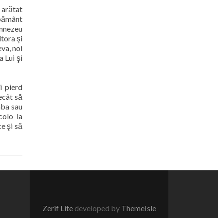
a arătat
 pământ
umnezeu
ltora şi
va, noi
 Lui şi
i pierd
ecât să
mba sau
Acolo
la
e şi să
Zerif Lite
developed by
ThemeIsle