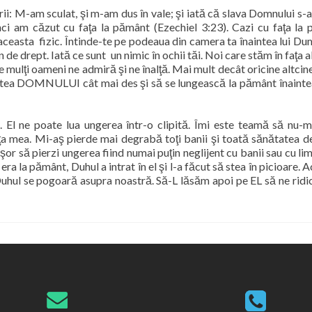
jirii: M-am sculat, şi m-am dus în vale; şi iată că slava Domnului s-
ci am căzut cu faţa la pământ (Ezechiel 3:23). Cazi cu faţa la
 aceasta
fizic. Întinde-te pe podeaua din camera ta înaintea lui D
n de drept. Iată ce sunt
un nimic în ochii tăi. Noi care stăm în faţa a
mulţi oameni ne admiră şi ne înalţă. Mai mult decât oricine altcine
intea DOMNULUI cât mai des şi să se lungească la pământ înaintea
. El ne poate lua ungerea într-o clipită. Îmi este teamă să nu-m
ţa mea. Mi-aş pierde mai degrabă toţi banii şi toată sănătatea d
or să pierzi ungerea fiind numai puţin neglijent cu banii sau cu li
era la pământ, Duhul a intrat în el şi l-a făcut să stea în picioare. 
Duhul se pogoară asupra noastră. Să-L lăsăm apoi pe EL să ne ridic