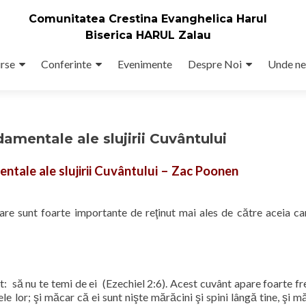
Comunitatea Crestina Evanghelica Harul
Biserica HARUL Zalau
rse
Conferinte
Evenimente
Despre Noi
Unde ne
amentale ale slujirii Cuvântului
ntale ale slujirii Cuvântului – Zac Poonen
re sunt foarte importante de reţinut mai ales de către aceia ca
st:
să nu te temi de ei
(Ezechiel 2:6). Acest cuvânt apare foarte fr
tele lor; şi măcar că ei sunt nişte mărăcini şi spini lângă tine, şi 