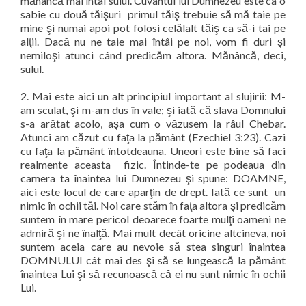
mănâncă mai întâi sulul. Cuvântul lui Dumnezeu este ca o
sabie cu două tăişuri
primul tăiş trebuie să mă taie pe
mine şi numai apoi pot folosi celălalt tăiş ca să-i tai pe
alţii. Dacă nu ne taie mai întâi pe noi, vom fi duri şi
nemiloşi atunci când predicăm altora. Mănâncă, deci,
sulul.
2. Mai este aici un alt principiul important al slujirii: M-
am sculat, şi m-am dus în vale; şi iată că slava Domnului
s-a arătat acolo, aşa cum o văzusem la râul Chebar.
Atunci am căzut cu faţa la pământ (Ezechiel 3:23). Cazi
cu faţa la pământ întotdeauna. Uneori este bine să faci
realmente aceasta
fizic. Întinde-te pe podeaua din
camera ta înaintea lui Dumnezeu şi spune: DOAMNE,
aici este locul de care aparţin de drept. Iată ce sunt
un
nimic în ochii tăi. Noi care stăm în faţa altora şi predicăm
suntem în mare pericol deoarece foarte mulţi oameni ne
admiră şi ne înalţă. Mai mult decât oricine altcineva, noi
suntem aceia care au nevoie să stea singuri înaintea
DOMNULUI cât mai des şi să se lungească la pământ
înaintea Lui şi să recunoască că ei nu sunt nimic în ochii
Lui.