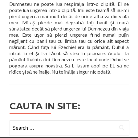
Dumnezeu ne poate lua respiraţia într-o clipită. El ne
poate lua ungerea într-o clipită. Îmi este teamă să nu-mi
pierd ungerea mai mult decât de orice altceva din viaţa
mea. Mi-aş pierde mai degrabă toţi banii şi toată
sănătatea decât să pierd ungerea lui Dumnezeu din viaţa
mea. Este uşor să pierzi ungerea fiind numai puţin
neglijent cu banii sau cu limba sau cu orice alt aspect
mărunt. Când faţa lui Ezechiel era la pământ, Duhul a
intrat în el şi l-a făcut să stea în picioare. Acolo
la
pământ înaintea lui Dumnezeu
este locul unde Duhul se
pogoară asupra noastră. Să-L lăsăm apoi pe EL să ne
ridice şi să ne înalţe. Nu te înălţa singur niciodată.
CAUTA IN SITE:
Search
for: