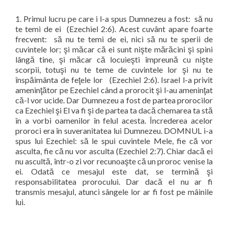
1. Primul lucru pe care i l-a spus Dumnezeu a fost:
să nu
te temi de ei
(Ezechiel 2:6). Acest cuvânt apare foarte
frecvent:
să nu te temi de ei, nici să nu te sperii de
cuvintele lor; şi măcar că ei sunt nişte mărăcini şi spini
lângă tine, şi măcar că locuieşti împreună cu nişte
scorpii, totuşi nu te teme de cuvintele lor şi nu te
înspăimânta de feţele lor
(Ezechiel 2:6). Israel l-a privit
ameninţător pe Ezechiel când a prorocit şi l-au ameninţat
că-l vor ucide. Dar Dumnezeu a fost de partea prorocilor
ca Ezechiel şi El va fi şi de partea ta dacă chemarea ta stă
în a vorbi oamenilor în felul acesta. Încrederea acelor
proroci era în suveranitatea lui Dumnezeu. DOMNUL i-a
spus lui Ezechiel: să le spui cuvintele Mele, fie că vor
asculta, fie că nu vor asculta (Ezechiel 2:7). Chiar dacă ei
nu ascultă, într-o zi vor recunoaşte că un proroc venise la
ei. Odată ce mesajul este dat, se termină şi
responsabilitatea prorocului. Dar dacă el nu ar fi
transmis mesajul, atunci sângele lor ar fi fost pe mâinile
lui.