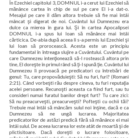
În Ezechiel capitolul 3, DOMNUL i-a cerut lui Ezechiel să
mănânce cartea în chip de sul pe care El i-a dat-o.
Mesajul pe care îl dăm altora trebuie să fie mai întâi
mâncat şi digerat de noi. Cuvântul lui Dumnezeu era
dulce ca mierea în gura lui. Şi în cartea Apocalipsei
DOMNUL i-a spus lui Ioan să mănânce mai întâi
cărticica. De-abia după aceea li s-a permis lui Ezechiel şi
lui Ioan să prorocească. Acesta este un principiu
fundamental în întreaga slujire a Cuvântului. Cuvântul pe
care Dumnezeu intenţionează să-l rostească altora prin
tine, El doreşte în primul rând să ţi-l spună ţie. Cuvântul lui
Dumnezeu îi provoacă pe predicatori cu întrebări de
genul: Tu, care propovăduieşti: Să nu furi, furi? (Romani
2:21). Când vorbeşti rău despre cineva, tu furi reputaţia
acelei persoane. Recunoşti aceasta ca fiind furt, sau tu
consideri numai furatul banilor drept furt? Tu care zici:
Să nu preacurveşti, preacurveşti? Pofteşti cu ochii tăi?
Trebuie mai întâi să mâncăm sulul noi înşine, dacă e ca
Dumnezeu să ne ungă lucrarea. Majoritatea
predicatorilor de astăzi predică fără să mănânce ei mai
întâi sulul. De aceea lucrarea lor este atât de moartă şi de
plictisitoare. Dacă doreşti o lucrare folositoare,