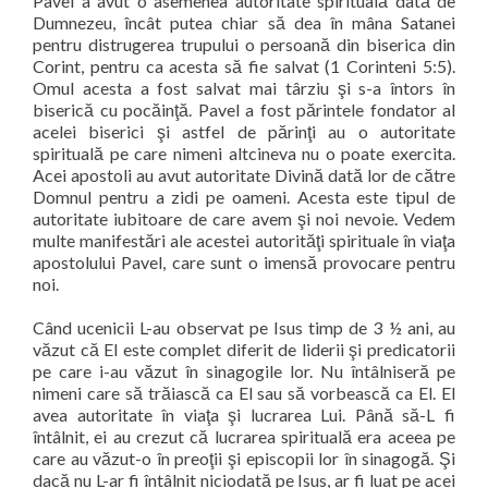
Pavel a avut o asemenea autoritate spirituală dată de
Dumnezeu, încât putea chiar să dea în mâna Satanei
pentru distrugerea trupului o persoană din biserica din
Corint, pentru ca acesta să fie salvat (1 Corinteni 5:5).
Omul acesta a fost salvat mai târziu şi s-a întors în
biserică cu pocăinţă. Pavel a fost părintele fondator al
acelei biserici şi astfel de părinţi au o autoritate
spirituală pe care nimeni altcineva nu o poate exercita.
Acei apostoli au avut autoritate Divină dată lor de către
Domnul pentru a zidi pe oameni. Acesta este tipul de
autoritate iubitoare de care avem şi noi nevoie. Vedem
multe manifestări ale acestei autorităţi spirituale în viaţa
apostolului Pavel, care sunt o imensă provocare pentru
noi.
Când ucenicii L-au observat pe Isus timp de 3 ½ ani, au
văzut că El este complet diferit de liderii şi predicatorii
pe care i-au văzut în sinagogile lor. Nu întâlniseră pe
nimeni care să trăiască ca El sau să vorbească ca El. El
avea autoritate în viaţa şi lucrarea Lui. Până să-L fi
întâlnit, ei au crezut că lucrarea spirituală era aceea pe
care au văzut-o în preoţii şi episcopii lor în sinagogă. Şi
dacă nu L-ar fi întâlnit niciodată pe Isus, ar fi luat pe acei