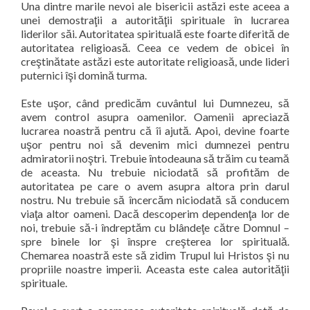
Una dintre marile nevoi ale bisericii astăzi este aceea a
unei demostraţii a autorităţii spirituale în lucrarea
liderilor săi. Autoritatea spirituală este foarte diferită de
autoritatea religioasă. Ceea ce vedem de obicei în
creştinătate astăzi este autoritate religioasă, unde lideri
puternici îşi domină turma.
Este uşor, când predicăm cuvântul lui Dumnezeu, să
avem control asupra oamenilor. Oamenii apreciază
lucrarea noastră pentru că îi ajută. Apoi, devine foarte
uşor pentru noi să devenim mici dumnezei pentru
admiratorii noştri. Trebuie întodeauna să trăim cu teamă
de aceasta. Nu trebuie niciodată să profităm de
autoritatea pe care o avem asupra altora prin darul
nostru. Nu trebuie să încercăm niciodată să conducem
viaţa altor oameni. Dacă descoperim dependenţa lor de
noi, trebuie să-i îndreptăm cu blândeţe către Domnul –
spre binele lor şi înspre creşterea lor spirituală.
Chemarea noastră este să zidim Trupul lui Hristos şi nu
propriile noastre imperii. Aceasta este calea autorităţii
spirituale.