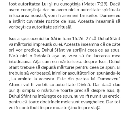
fost autoritatea Lui şi nu cunoştinţa (Matei 7:29). Dacă
avem cunoştinţă dar nu avem nici o autoritate spirituală
în lucrarea noastră, vom fi asemeni fariseilor. Dumnezeu
a întărit cuvintele rostite de Isus. Aceasta înseamnă să
vorbeşti cu autoritate spirituală.
Isus a spus ucenicilor Săi în Ioan 15:26, 27 că Duhul Sfânt
va mărturisi împreună cu ei. Aceasta înseamna că de câte
ori vor predica, Duhul Sfânt va sprijini ceea ce au spus.
Fără nici o îndoială aşa aş vrea să fie lucrarea mea
întodeauna. Aşa cum eu mărturisesc despre Isus, Duhul
Sfânt trebuie să depună mărturie pentru ceea ce spun. El
trebuie să vorbească inimilor ascultătorilor, spunându-le
„I-a aminte la aceasta. Este din partea lui Dumnezeu.”
Atunci voi fi vorbit cu autoritate Divină. Dar dacă dau
pur şi simplu o mărturie foarte precisă despre Isus, şi
Duhul Sfânt nu întăreşte ce spun, nu voi fi numit un eretic,
pentru că toate doctrinele mele sunt evanghelice. Dar tot
voi fi contribuit înspre moarte şi nu înspre viaţă.