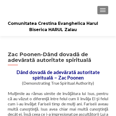
TOGGLE
Comunitatea Crestina Evanghelica Harul
Biserica HARUL Zalau
Zac Poonen-Dând dovadă de
adevărată autoritate spirituală
Dând dovadă de adevărată autoritate
spirituală – Zac Poonen
(Demonstrating True Spiritual Authority)
Mulţimile au rămas uimite de învăţătura lui Isus, pentru
că au văzut o diferenţă între felul cum îi învăţa El şi felul
cum i-au învăţat Fariseii timp de mulţi ani. Fariseii aveau
multă cunoştinţă. Isus avea chiar mai multă cunoştinţă
decât ei. Însă ceea ce i-a impresionat pe ascultătorii Lui a