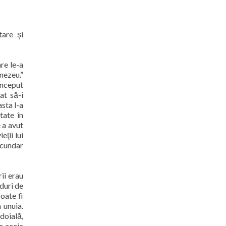
tare şi
re le-a
nezeu.”
 început
at să-i
asta l-a
tate în
 a avut
ţii lui
ecundar
ii erau
duri de
poate fi
 unuia.
ndoială,
re aceia