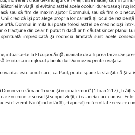
călătoriei în viaţă, şi evitând astfel acele ocoluri dureroase şi ruşi
ioasă sau să fim de maxim ajutor Domnului, sau să fim o binecu
. Unii cred că îşi pot alege propria lor carieră şi locul de rezidenţă
 află. Domnul în mila lui poate folosi astfel de credincioşi într
r o fracţiune din ce ar fi putut fi dacă ar fi căutat sincer planul Lui 
spirituală împiedicată şi rodnicia limitată sunt acele conseci
 întoarce-te la El cu pocăinţă, înainate de a fi prea târziu. Se pre
, să te întorci în mijlocul planului lui Dumnezeu pentru viaţa ta.
ecuvântat este omul care, ca Paul, poate spune la sfârşit că şi-a i
lui Dumnezeu rămâne în veac şi nu poate muri.” (1 Ioan 2:17) „Trăiţi-
 care nu cunosc sensul şi scopul vieţii, ci ca aceia care cunosc. Folo
r acestei vremi. Nu fiţi nehotărâţi, ci apucaţi cu fermitate ceea ce c