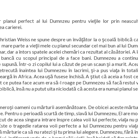
planul perfect al lui Dumnzeu pentru vieţile lor prin neascul
a carierei.
hristian Weiss ne spune despre un învăţător la o şcoală biblică ca
i mare parte a vieţii mele cu planul secundar cel mai bun al lui Dum
ar, dar a întors spatele acelei chemări ca rezultat al căsătoriei. A
o bancă cu scopul principal de a face bani. Dumnezeu a continu
 supună. Într-o zi copilul lui a căzut de pe un scaun şi a murit. Ace
recută înaintea lui Dumnezeu în lacrimi, şi-a pus viaţa în totali
argă în Africa. Acea uşă fusese închisă. A ştiut că aceia a fost ce
t ce putea face acum era să-l roage pe Dumnezeu să facă restul vie
biblică, însă nu a putut uita niciodată că acesta era numai planul s
umeroşi oameni cu mărturii asemănătoare. De obicei aceste mărtur
are. Pentru o perioadă scurtă de timp, slavă lui Dumnezeu, El are mo
ecut de acea singura intrare înspre calea voii lui perfecte, viaţa nu 
. Este o tragedie ratarea voii perfecte a lui Dumnezeu pentru viaţa
ă mărturie ca să nu ratezi şi tu prima lui alegere. Dumnezeu, fără î
ui, indiferent unde de-a lungul căii vieţii, însă haideţi să fim print