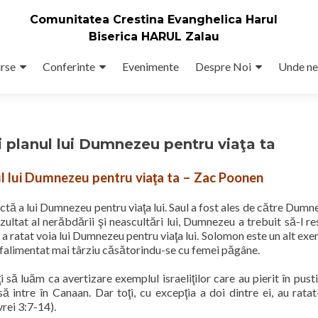
Comunitatea Crestina Evanghelica Harul
Biserica HARUL Zalau
rse
Conferinte
Evenimente
Despre Noi
Unde ne
i planul lui Dumnezeu pentru viaţa ta
nul lui Dumnezeu pentru viaţa ta – Zac Poonen
ectă a lui Dumnezeu pentru viaţa lui. Saul a fost ales de către Dumn
ezultat al nerăbdării şi neascultări lui, Dumnezeu a trebuit să-l re
 a ratat voia lui Dumnezeu pentru viaţa lui. Solomon este un alt exe
 a falimentat mai târziu căsătorindu-se cu femei păgâne.
să luăm ca avertizare exemplul israeliţilor care au pierit în pusti
 intre în Canaan. Dar toţi, cu excepţia a doi dintre ei, au ratat
rei 3:7-14).