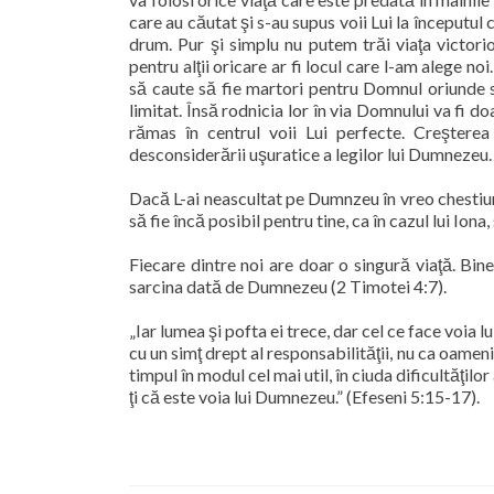
care au căutat şi s-au supus voii Lui la începutul 
drum. Pur şi simplu nu putem trăi viaţa victor
pentru alţii oricare ar fi locul care l-am alege noi
să caute să fie martori pentru Domnul oriunde se
limitat. Însă rodnicia lor în via Domnului va fi doa
rămas în centrul voii Lui perfecte. Creşterea 
desconsiderării uşuratice a legilor lui Dumnezeu.
Dacă L-ai neascultat pe Dumnzeu în vreo chestiune,
să fie încă posibil pentru tine, ca în cazul lui Iona
Fiecare dintre noi are doar o singură viaţă. Bin
sarcina dată de Dumnezeu (2 Timotei 4:7).
„Iar lumea şi pofta ei trece, dar cel ce face voia 
cu un simţ drept al responsabilităţii, nu ca oameni
timpul în modul cel mai util, în ciuda dificultăţilo
ţi că este voia lui Dumnezeu.” (Efeseni 5:15-17).