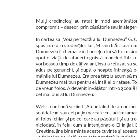
Mulţi credincioşi au ratat în mod asemănător 
compromis – deseori prin căsătorie sau în alegere
În cartea sa „Voia perfectă a lui Dumnezeu” G. C
spus într-o zi studenţilor lui „Mi-am trăit cea ma
Dumnezeu îl chemase în tinereţea lui să fie mision
apoi o viaţă de afaceri egoistă muncind într-
vorbească timp de câţiva ani, însă a refuzat să se
adus pe genunchi, şi după o noapte întreagă pet
mâinile lui Dumnezeu. Era prea târziu acum să me
Dumnezeu mai bun pentru el, însă el o ratase. To
de vreun folos. A devenit învăţător într-o şcoală 
cel mai bun al lui Dumnezeu.
Weiss continuă scriind „Am întâlnit de atunci n
scăldate în, sau cel puţin marcate cu, lacrimi am
ai folosi chiar şi pe cei care au păcătuit şi au tr
niciodată în felul cum a intenţionat-o El iniţial
Creştine, ţine bine minte aceste cuvinte şi aceast
va folosi orice viaţă care este predată în mâinile L