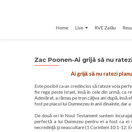
Skip
Home
Live
RVE Zalău
Resu
to
content
Zac Poonen-Ai grijă să nu ratez
Ai grijă să nu ratezi pla
Este posibil ca un credincios să rateze voia perf
fie rege peste Israel, însă în cele din urmă, ca r
Adevărat, a rămas pe tron câţiva ani după, însă el
fost pe placul lui Dumnezeu în anii dinainte, dar
De două ori în Noul Testament suntem încurajaţi 
perfectă a lui Dumnzeu pentru ei a fost ca ei să
necredinţă şi neascultare (1 Corinteni 10:1-12; Ev