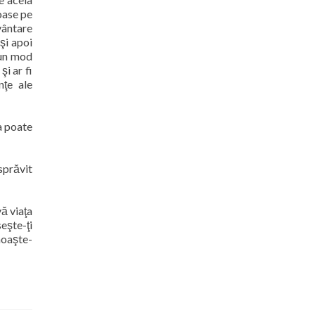
noase pe
vântare
 şi apoi
-un mod
şi ar fi
nţe ale
a poate
sprăvit
vă viaţa
seşte-ţi
unoaşte-