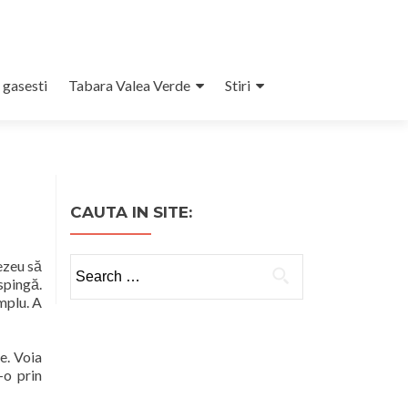
 gasesti
Tabara Valea Verde
Stiri
CAUTA IN SITE:
Search
ezeu să
spingă.
for:
mplu. A
e. Voia
-o prin