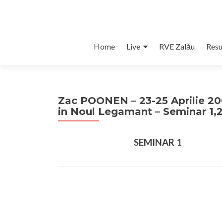
Skip
Home
Live
RVE Zalău
Resu
to
content
Zac POONEN – 23-25 Aprilie 2008
in Noul Legamant – Seminar 1,
SEMINAR 1