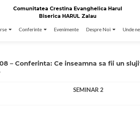
Comunitatea Crestina Evanghelica Harul
Biserica HARUL Zalau
rse
Conferinte
Evenimente
Despre Noi
Unde ne
 – Conferinta: Ce inseamna sa fii un sluji
2
SEMINAR 2