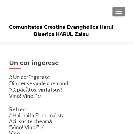
TOGGLE
Comunitatea Crestina Evanghelica Harul
Biserica HARUL Zalau
Un cor ingeresc
/: Un cor îngeresc
Din cer se-aude chemând
”O, păcătos, vin la Isus!
Vino! Vino!” :/
Refren:
/:Hai, hai la El, nu mai sta
Azi Isus te cheamă
”Vino! Vino!" :/
Vino…