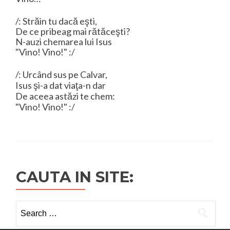
/: Străin tu dacă eşti,
De ce pribeag mai rătăceşti?
N-auzi chemarea lui Isus
"Vino! Vino!" :/
/: Urcând sus pe Calvar,
Isus şi-a dat viaţa-n dar
De aceea astăzi te chem:
"Vino! Vino!" :/
CAUTA IN SITE:
Search
for: