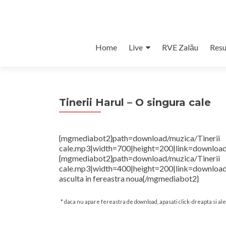
Skip
Home
Live
RVE Zalău
Resu
to
content
Tinerii Harul – O singura cale
{mgmediabot2}path=downlo
cale.mp3|width=700|height=200|link=download/
{mgmediabot2}path=downlo
cale.mp3|width=400|height=200|link=download/m
asculta in fereastra noua{/mgmediabot2}
* daca nu apare fereastra de download, apasati click-dreapta si a