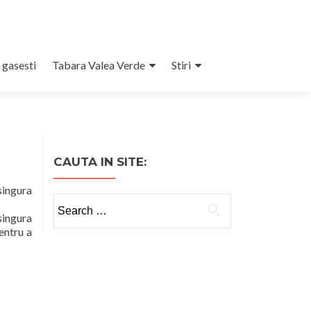
 gasesti
Tabara Valea Verde
Stiri
CAUTA IN SITE:
gura
Search
gura
for:
entru a