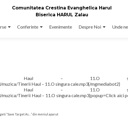
Comunitatea Crestina Evanghelica Harul
Biserica HARUL Zalau
rse
Conferinte
Evenimente
Despre Noi
Unde ne
ad/muzica/Tinerii Haul – 11.O sin
muzica/Tinerii Haul – 11.O singura cale.mp3{/mgmediabot2}
ad/muzica/Tinerii Haul – 11.O sin
uzica/Tinerii Haul – 11.O singura cale.mp3|popup=Click aici p
legeti “Save Target As…” din meniul aparut