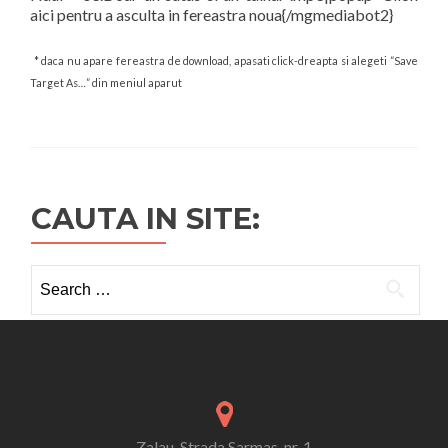
aici pentru a asculta in fereastra noua{/mgmediabot2}
* daca nu apare fereastra de download, apasati click-dreapta si alegeti “Save
Target As…” din meniul aparut
CAUTA IN SITE:
Search
for:
Zalau, Strada Sarmas, nr. 1