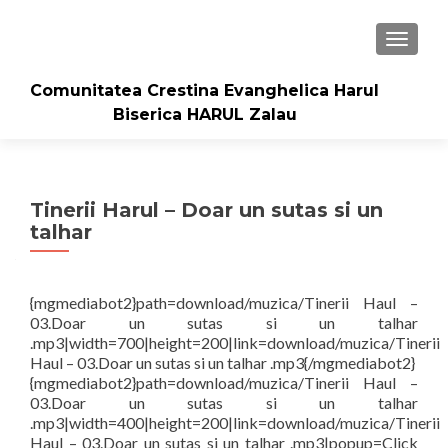
TOGGLE
Comunitatea Crestina Evanghelica Harul
Biserica HARUL Zalau
Tinerii Harul – Doar un sutas si un
talhar
{mgmediabot2}path=download/muzica/Tinerii Haul –
03.Doar un sutas si un talhar
.mp3|width=700|height=200|link=download/muzica/Tinerii
Haul – 03.Doar un sutas si un talhar .mp3{/mgmediabot2}
{mgmediabot2}path=download/muzica/Tinerii Haul –
03.Doar un sutas si un talhar
.mp3|width=400|height=200|link=download/muzica/Tinerii
Haul – 03.Doar un sutas si un talhar .mp3|popup=Click