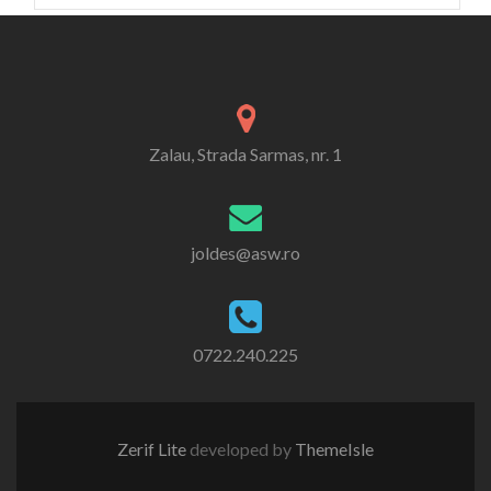
Zalau, Strada Sarmas, nr. 1
joldes@asw.ro
0722.240.225
Zerif Lite
developed by
ThemeIsle