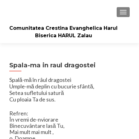
TOGGLE
Comunitatea Crestina Evanghelica Harul
Biserica HARUL Zalau
Spala-ma in raul dragostei
Spală-mă în râul dragostei
Umple-mă deplin cu bucurie sfântă,
Setea sufletului satură
Cu ploaia Ta de sus.
Refren:
În vremi de-nviorare
Binecuvântare lasă Tu,
Mai mult mai mult ,
o, Doamne,