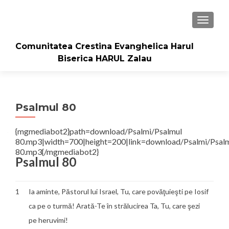
TOGGLE
Comunitatea Crestina Evanghelica Harul
Biserica HARUL Zalau
Psalmul 80
{mgmediabot2}path=download/Psalmi/Psalmul
80.mp3|width=700|height=200|link=download/Psalmi/Psal
80.mp3{/mgmediabot2}
Psalmul 80
1
Ia aminte, Păstorul lui Israel, Tu, care povăţuieşti pe Iosif
ca pe o turmă! Arată-Te în strălucirea Ta, Tu, care şezi
pe heruvimi!