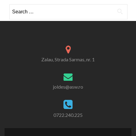
Search
for:
Zalau, Strada Sarmas, nr. 1
joldes@asw.ro
0722.240.225