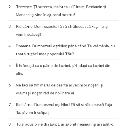
2
Trezeşte-Ţi puterea, înaintea lui Efraim, Beniamin şi
Manase, şi vino în ajutorul nostru!
3
Ridică-ne, Dumnezeule, fă să strălucească Faţa Ta, şi
vom fi scăpaţi!
4
Doamne, Dumnezeul oştirilor, până când Te vei mânia, cu
toată rugăciunea poporului Tău?
5
Îi hrăneşti cu o pâine de lacrimi, şi-i adapi cu lacrimi din
plin.
6
Ne faci să fim mărul de ceartă al vecinilor noştri, şi
vrăjmaşii noştri râd de noi între ei.
7
Ridică-ne, Dumnezeul oştirilor! Fă să strălucească Faţa
Ta, şi vom fi scăpaţi!
8
Tu ai adus o vie din Egipt, ai izgonit neamuri, şi ai sădit-o.