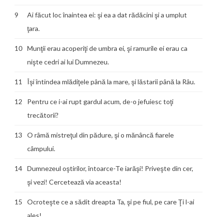
9
Ai făcut loc înaintea ei: şi ea a dat rădăcini şi a umplut
ţara.
10
Munţii erau acoperiţi de umbra ei, şi ramurile ei erau ca
nişte cedri ai lui Dumnezeu.
11
Îşi întindea mlădiţele până la mare, şi lăstarii până la Râu.
12
Pentru ce i-ai rupt gardul acum, de-o jefuiesc toţi
trecătorii?
13
O râmă mistreţul din pădure, şi o mănâncă fiarele
câmpului.
14
Dumnezeul oştirilor, întoarce-Te iarăşi! Priveşte din cer,
şi vezi! Cercetează via aceasta!
15
Ocroteşte ce a sădit dreapta Ta, şi pe fiul, pe care Ţi l-ai
ales!…