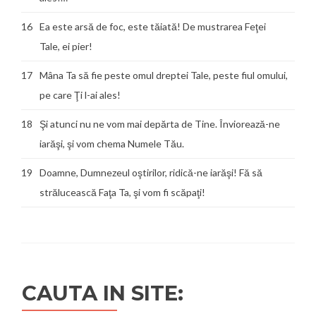
16
Ea este arsă de foc, este tăiată! De mustrarea Feţei
Tale, ei pier!
17
Mâna Ta să fie peste omul dreptei Tale, peste fiul omului,
pe care Ţi l-ai ales!
18
Şi atunci nu ne vom mai depărta de Tine. Înviorează-ne
iarăşi, şi vom chema Numele Tău.
19
Doamne, Dumnezeul oştirilor, ridică-ne iarăşi! Fă să
strălucească Faţa Ta, şi vom fi scăpaţi!
CAUTA IN SITE: