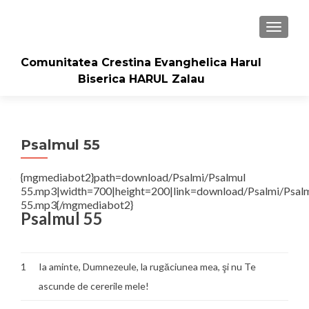
TOGGLE
Comunitatea Crestina Evanghelica Harul
Biserica HARUL Zalau
Psalmul 55
{mgmediabot2}path=download/Psalmi/Psalmul
55.mp3|width=700|height=200|link=download/Psalmi/Psal
55.mp3{/mgmediabot2}
Psalmul 55
1
Ia aminte, Dumnezeule, la rugăciunea mea, şi nu Te
ascunde de cererile mele!