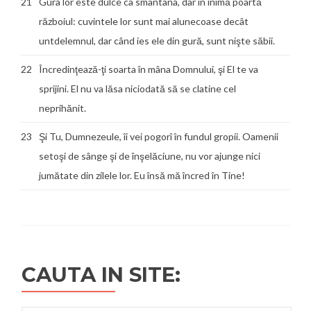
21
Gura lor este dulce ca smântâna, dar în inimă poartă
războiul: cuvintele lor sunt mai alunecoase decât
untdelemnul, dar când ies ele din gură, sunt nişte săbii.
22
Încredinţează-ţi soarta în mâna Domnului, şi El te va
sprijini. El nu va lăsa niciodată să se clatine cel
neprihănit.
23
Şi Tu, Dumnezeule, îi vei pogorî în fundul gropii. Oamenii
setoşi de sânge şi de înşelăciune, nu vor ajunge nici
jumătate din zilele lor. Eu însă mă încred în Tine!
CAUTA IN SITE: