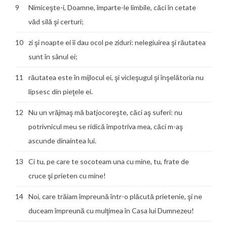
9
Nimiceşte-i, Doamne, împarte-le limbile, căci în cetate
văd silă şi certuri;
10
zi şi noapte ei îi dau ocol pe ziduri: nelegiuirea şi răutatea
sunt în sânul ei;
11
răutatea este în mijlocul ei, şi vicleşugul şi înşelătoria nu
lipsesc din pieţele ei.
12
Nu un vrăjmaş mă batjocoreşte, căci aş suferi: nu
potrivnicul meu se ridică împotriva mea, căci m-aş
ascunde dinaintea lui.
13
Ci tu, pe care te socoteam una cu mine, tu, frate de
cruce şi prieten cu mine!
14
Noi, care trăiam împreună într-o plăcută prietenie, şi ne
duceam împreună cu mulţimea în Casa lui Dumnezeu!