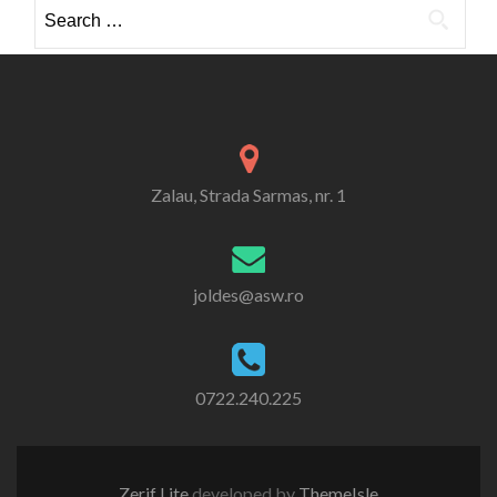
Search
for:
Zalau, Strada Sarmas, nr. 1
joldes@asw.ro
0722.240.225
Zerif Lite
developed by
ThemeIsle