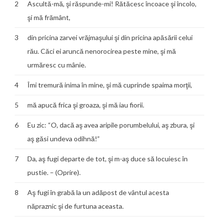
2
Ascultă-mă, şi răspunde-mi! Rătăcesc încoace şi încolo,
şi mă frământ,
3
din pricina zarvei vrăjmaşului şi din pricina apăsării celui
rău. Căci ei aruncă nenorocirea peste mine, şi mă
urmăresc cu mânie.
4
Îmi tremură inima în mine, şi mă cuprinde spaima morţii,
5
mă apucă frica şi groaza, şi mă iau fiorii.
6
Eu zic: “O, dacă aş avea aripile porumbelului, aş zbura, şi
aş găsi undeva odihnă!”
7
Da, aş fugi departe de tot, şi m-aş duce să locuiesc în
pustie. – (Oprire).
8
Aş fugi în grabă la un adăpost de vântul acesta
năpraznic şi de furtuna aceasta.