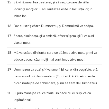
15
Să vină moartea peste ei, şi să se pogoare de vii în
locuinţa morţilor! Căci răutatea este în locuinţa lor, în
inima lor.
16
Dar eu strig către Dumnezeu, şi Domnul mă va scăpa.
17
Seara, dimineaţa, şi la amiază, oftez şi gem, şi El va auzi
glasul meu.
18
Mă va scăpa din lupta care se dă împotriva mea, şi-mi va
aduce pacea, căci mulţi mai sunt împotriva mea!
19
Dumnezeu va auzi, şi-i va smeri, El, care, din veşnicie, stă
pe scaunul Lui de domnie. – (Oprire). Căci în ei nu este
nici o nădejde de schimbare, şi nu se tem de Dumnezeu.
20
Ei pun mâna pe cei ce trăiau în pace cu ei, şi îşi calcă
legământul.