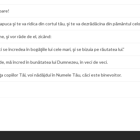
oare!
uca şi te va ridica din cortul tău, şi te va dezrădăcina din pământul celor
, şi vor râde de el, zicând:
e încredea în bogăţiile lui cele mari, şi se bizuia pe răutatea lui.”
e, mă încred în bunătatea lui Dumnezeu, în veci de veci.
aţa copiilor Tăi, voi nădăjdui în Numele Tău, căci este binevoitor.