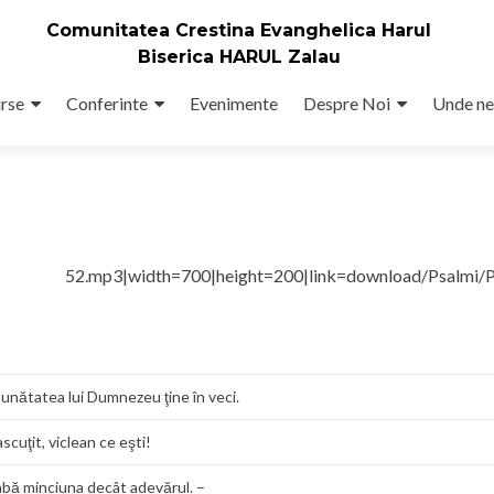
Comunitatea Crestina Evanghelica Harul
Biserica HARUL Zalau
rse
Conferinte
Evenimente
Despre Noi
Unde ne
ul 52.mp3|width=700|height=200|link=download/Psalmi/P
Bunătatea lui Dumnezeu ţine în veci.
cuţit, viclean ce eşti!
abă minciuna decât adevărul. –