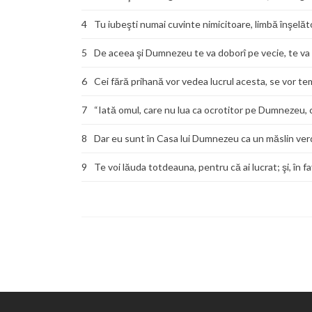
4
Tu iubeşti numai cuvinte nimicitoare, limbă înşelăt
5
De aceea şi Dumnezeu te va doborî pe vecie, te va ap
6
Cei fără prihană vor vedea lucrul acesta, se vor teme
7
“Iată omul, care nu lua ca ocrotitor pe Dumnezeu, ci s
8
Dar eu sunt în Casa lui Dumnezeu ca un măslin verd
9
Te voi lăuda totdeauna, pentru că ai lucrat; şi, în f