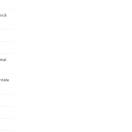
ască
 mai
entele