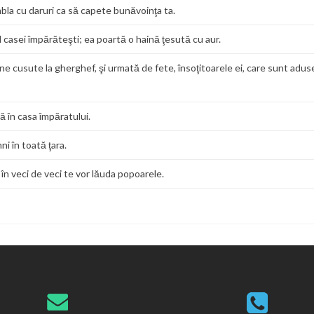
umbla cu daruri ca să capete bunăvoinţa ta.
l casei împărăteşti; ea poartă o haină ţesută cu aur.
e cusute la gherghef, şi urmată de fete, însoţitoarele ei, care sunt aduse
ră în casa împăratului.
mni în toată ţara.
în veci de veci te vor lăuda popoarele.