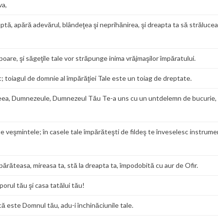
va,
e luptă, apără adevărul, blândeţea şi neprihănirea, şi dreapta ta să străluce
poare, şi săgeţile tale vor străpunge inima vrăjmaşilor împăratului.
toiagul de domnie al împărăţiei Tale este un toiag de dreptate.
 aceea, Dumnezeule, Dumnezeul Tău Te-a uns cu un untdelemn de bucurie,
oate veşmintele; în casele tale împărăteşti de fildeş te înveselesc instrum
mpărăteasa, mireasa ta, stă la dreapta ta, împodobită cu aur de Ofir.
oporul tău şi casa tatălui tău!
dcă este Domnul tău, adu-i închinăciunile tale.