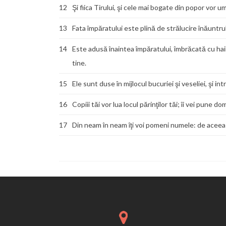
12
Şi fiica Tirului, şi cele mai bogate din popor vor 
13
Fata împăratului este plină de strălucire înăuntru
14
Este adusă înaintea împăratului, îmbrăcată cu hain
tine.
15
Ele sunt duse în mijlocul bucuriei şi veseliei, şi int
16
Copiii tăi vor lua locul părinţilor tăi; îi vei pune do
17
Din neam în neam îţi voi pomeni numele: de aceea 