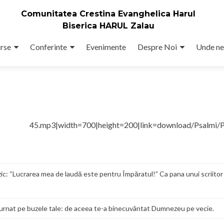
Comunitatea Crestina Evanghelica Harul
Biserica HARUL Zalau
rse
Conferinte
Evenimente
Despre Noi
Unde ne
ul 45.mp3|width=700|height=200|link=download/Psalmi/P
 zic: “Lucrarea mea de laudă este pentru Împăratul!” Ca pana unui scriitor
 turnat pe buzele tale: de aceea te-a binecuvântat Dumnezeu pe vecie.