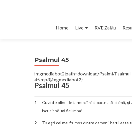
Skip
Home
Live
RVE Zalău
Resu
to
content
Psalmul 45
{mgmediabot2}path=download/Psalmi/Psalm
45.mp3{/mgmediabot2}
Psalmul 45
1
Cuvinte pline de farmec îmi clocotesc în inimă, şi
iscusit să-mi fie limba!
2
Tu eşti cel mai frumos dintre oameni, harul este