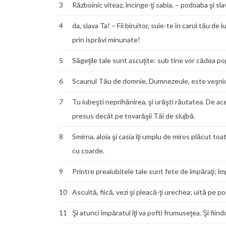
3
Războinic viteaz, încinge-ţi sabia, – podoaba şi sla
4
da, slava Ta! – Fii biruitor, suie-te în carul tău d
prin isprăvi minunate!
5
Săgeţile tale sunt ascuţite: sub tine vor cădea po
6
Scaunul Tău de domnie, Dumnezeule, este veşnic; 
7
Tu iubeşti neprihănirea, şi urăşti răutatea. De
presus decât pe tovarăşii Tăi de slujbă.
8
Smirna, aloia şi casia îţi umplu de miros plăcut t
cu coarde.
9
Printre preaiubitele tale sunt fete de împăraţi; î
10
Ascultă, fiică, vezi şi pleacă-ţi urechea; uită pe p
11
Şi atunci împăratul îţi va pofti frumuseţea. Şi fiin