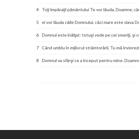
4
Toţi împăraţii pământului Te vor lăuda, Doamne, cân
5
ei vor lăuda căile Domnului, căci mare este slava 
6
Domnul este înălţat: totuşi vede pe cei smeriţi, şi
7
Când umblu în mijlocul strâmtorării, Tu mă înviorezi
8
Domnul va sfârşi ce a început pentru mine. Doamne, 