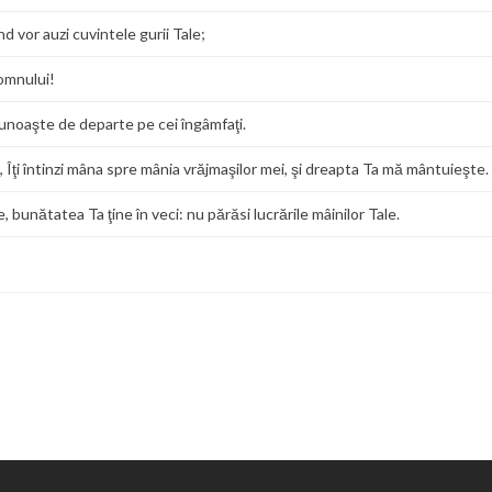
d vor auzi cuvintele gurii Tale;
Domnului!
 cunoaşte de departe pe cei îngâmfaţi.
, Îţi întinzi mâna spre mânia vrăjmaşilor mei, şi dreapta Ta mă mântuieşte.
bunătatea Ta ţine în veci: nu părăsi lucrările mâinilor Tale.