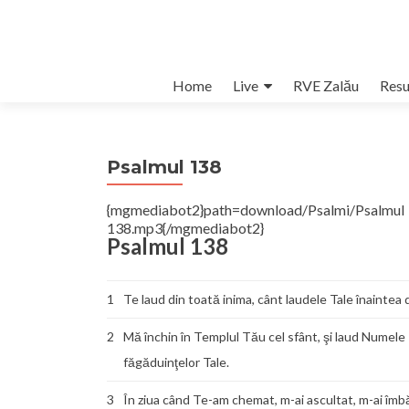
Skip
Home
Live
RVE Zalău
Resu
to
content
Psalmul 138
{mgmediabot2}path=download/Psalmi/Psalm
138.mp3{/mgmediabot2}
Psalmul 138
1
Te laud din toată inima, cânt laudele Tale înaintea
2
Mă închin în Templul Tău cel sfânt, şi laud Numele T
făgăduinţelor Tale.
3
În ziua când Te-am chemat, m-ai ascultat, m-ai îmbăr