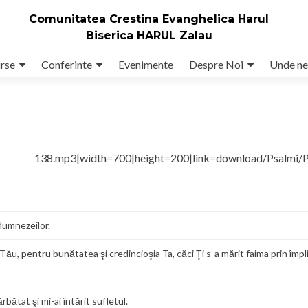
Comunitatea Crestina Evanghelica Harul
Biserica HARUL Zalau
rse
Conferinte
Evenimente
Despre Noi
Unde ne
ul 138.mp3|width=700|height=200|link=download/Psalmi/P
 dumnezeilor.
ău, pentru bunătatea şi credincioşia Ta, căci Ţi s-a mărit faima prin împl
bătat şi mi-ai întărit sufletul.