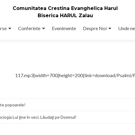
Comunitatea Crestina Evanghelica Harul
Biserica HARUL Zalau
rse
Conferinte
Evenimente
Despre Noi
Unde ne
ul 117.mp3|width=700|height=200|link=download/Psalmi/P
ate popoarele!
cioşia Lui ţine în veci. Lăudaţi pe Domnul!