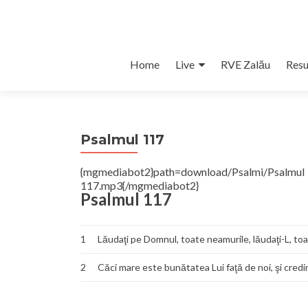
Skip
Home
Live
RVE Zalău
Resu
to
content
Psalmul 117
{mgmediabot2}path=download/Psalmi/Psalm
117.mp3{/mgmediabot2}
Psalmul 117
1
Lăudaţi pe Domnul, toate neamurile, lăudaţi-L, to
2
Căci mare este bunătatea Lui faţă de noi, şi credin