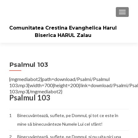
TOGGLE
Comunitatea Crestina Evanghelica Harul
Biserica HARUL Zalau
Psalmul 103
{mgmediabot2}path=download/Psalmi/Psalmul
103.mp3|width=700|height=200|link=download/Psalmi/Psa
103.mp3{/mgmediabot2}
Psalmul 103
1
Binecuvântează, suflete, pe Domnul, şi tot ce este în
mine să binecuvânteze Numele Lui cel sfânt!
2
Binecuvântează, suflete, pe Domnul, şi nu uita nici una