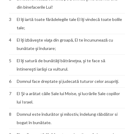
din binefacerile Lui!
3
El îţi iartă toate fărădelegile tale El îţi vindecă toate bolile
tale;
4
El îţi izbăveşte viaţa din groapă, El te încununează cu
bunătate şi îndurare;
5
El îţi satură de bunătăţi bătrâneţea, şi te face să
întinereşti iarăşi ca vulturul.
6
Domnul face dreptate şi judecată tuturor celor asupriţi.
7
El Şi-a arătat căile Sale lui Moise, şi lucrările Sale copiilor
lui Israel.
8
Domnul este îndurător şi milostiv, îndelung răbdător si
bogat în bunătate.