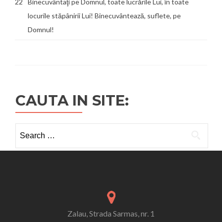
22
Binecuvântaţi pe Domnul, toate lucrările Lui, în toate
locurile stăpânirii Lui! Binecuvântează, suflete, pe
Domnul!
CAUTA IN SITE:
Search
for:
Zalau, Strada Sarmas, nr. 1