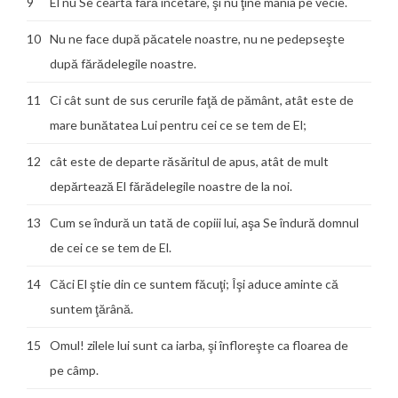
9
El nu Se ceartă fără încetare, şi nu ţine mânia pe vecie.
10
Nu ne face după păcatele noastre, nu ne pedepseşte
după fărădelegile noastre.
11
Ci cât sunt de sus cerurile faţă de pământ, atât este de
mare bunătatea Lui pentru cei ce se tem de El;
12
cât este de departe răsăritul de apus, atât de mult
depărtează El fărădelegile noastre de la noi.
13
Cum se îndură un tată de copiii lui, aşa Se îndură domnul
de cei ce se tem de El.
14
Căci El ştie din ce suntem făcuţi; Îşi aduce aminte că
suntem ţărână.
15
Omul! zilele lui sunt ca iarba, şi înfloreşte ca floarea de
pe câmp.