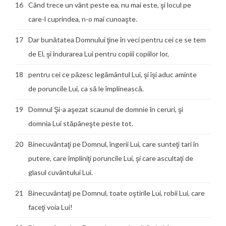
16
Când trece un vânt peste ea, nu mai este, şi locul pe
care-l cuprindea, n-o mai cunoaşte.
17
Dar bunătatea Domnului ţine în veci pentru cei ce se tem
de El, şi îndurarea Lui pentru copiii copiilor lor,
18
pentru cei ce păzesc legământul Lui, şi îşi aduc aminte
de poruncile Lui, ca să le împlinească.
19
Domnul Şi-a aşezat scaunul de domnie în ceruri, şi
domnia Lui stăpâneşte peste tot.
20
Binecuvântaţi pe Domnul, îngerii Lui, care sunteţi tari în
putere, care împliniţi poruncile Lui, şi care ascultaţi de
glasul cuvântului Lui.
21
Binecuvântaţi pe Domnul, toate oştirile Lui, robii Lui, care
faceţi voia Lui!