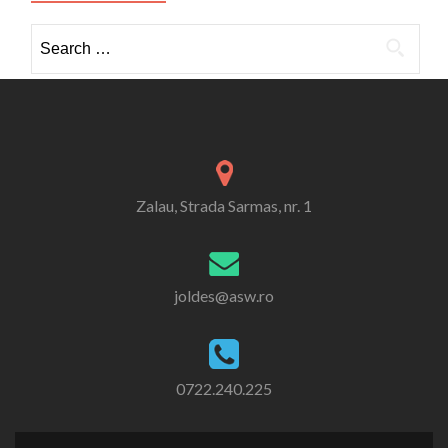
Search
for:
Zalau, Strada Sarmas, nr. 1
joldes@asw.ro
0722.240.225