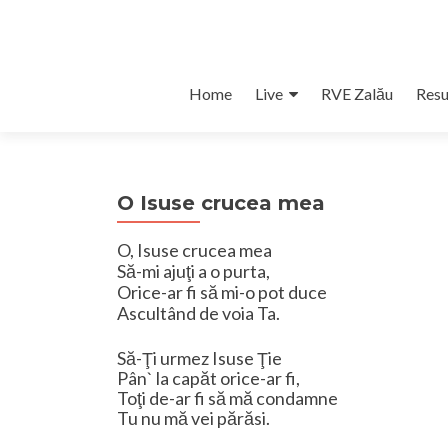
Skip
Home
Live
RVE Zalău
Resu
to
content
O Isuse crucea mea
O, Isuse crucea mea
Să-mi ajuţi a o purta,
Orice-ar fi să mi-o pot duce
Ascultând de voia Ta.
Să-Ţi urmez Isuse Ţie
Pân` la capăt orice-ar fi,
Toţi de-ar fi să mă condamne
Tu nu mă vei părăsi.