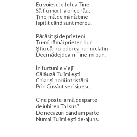
Eu voiesc le fel ca Tine
Să fiu mort la orice rău,
Ţine-mă de mână bine
Ispitit când sunt mereu.
Părăsit şi de prieteni
Tu-mi rămâi prieten bun
Ştiu că-ncrederea nu-mi clatin
Deci nădejdea-n Tine-mi pun.
În furtunile vieţii
Călăuză Tu îmi eşti
Chiar şi norii întristării
Prin Cuvânt se risipesc.
Cine poate-a mă desparte
de iubirea Ta Isus?
De necazuri când am parte
Numai Tu îmi eşti de-ajuns.