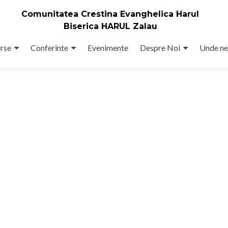
Comunitatea Crestina Evanghelica Harul
Biserica HARUL Zalau
rse
Conferinte
Evenimente
Despre Noi
Unde ne