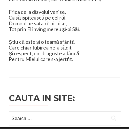
Frica de la diavolul venise,
Ca să ispitească pe cei răi,
Domnul pe satan îl biruise,
Tot prin El înving mereu şi-ai Săi.
Ştiu că este şi o teamă sfântă
Care chiar Iubirea ne-a sădit
Şi respect, din dragoste adâncă
Pentru Mielul care s-a jertfit.
CAUTA IN SITE:
Search
for: