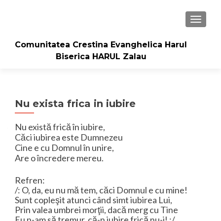
TOGGLE
Comunitatea Crestina Evanghelica Harul
Biserica HARUL Zalau
Nu exista frica in iubire
Nu există frică în iubire,
Căci iubirea este Dumnezeu
Cine e cu Domnul în unire,
Are o încredere mereu.
Refren:
/: O, da, eu nu mă tem, căci Domnul e cu mine!
Sunt copleşit atunci când simt iubirea Lui,
Prin valea umbrei morţii, dacă merg cu Tine
Eu n-am să tremur, că-n iubire frică nu-i! :/