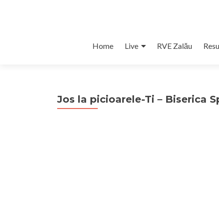
Skip
Home
Live
RVE Zalău
Resu
to
content
Jos la picioarele-Ti – Biserica S