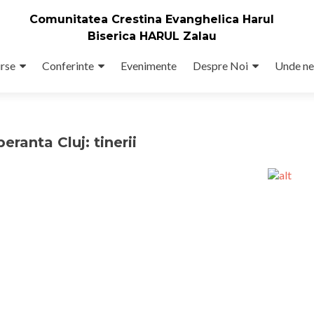
Comunitatea Crestina Evanghelica Harul
Biserica HARUL Zalau
rse
Conferinte
Evenimente
Despre Noi
Unde ne
peranta Cluj: tinerii