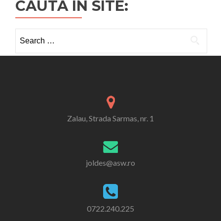
CAUTA IN SITE:
Search
for:
Zalau, Strada Sarmas, nr. 1
joldes@asw.ro
0722.240.225