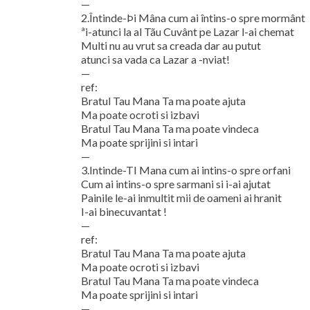
—
2.Întinde-Þi Mâna cum ai întins-o spre mormânt
ªi-atunci la al Tãu Cuvânt pe Lazar l-ai chemat
Multi nu au vrut sa creada dar au putut
atunci sa vada ca Lazar a -nviat!
—
ref:
Bratul Tau Mana Ta ma poate ajuta
Ma poate ocroti si izbavi
Bratul Tau Mana Ta ma poate vindeca
Ma poate sprijini si intari
—
3.Intinde-TI Mana cum ai intins-o spre orfani
Cum ai intins-o spre sarmani si i-ai ajutat
Painile le-ai inmultit mii de oameni ai hranit
I-ai binecuvantat !
—
ref:
Bratul Tau Mana Ta ma poate ajuta
Ma poate ocroti si izbavi
Bratul Tau Mana Ta ma poate vindeca
Ma poate sprijini si intari
—