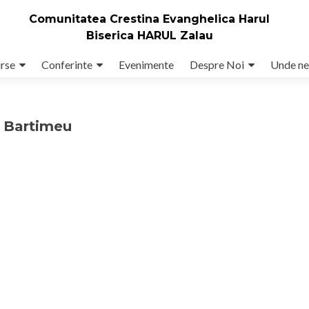
Comunitatea Crestina Evanghelica Harul
Biserica HARUL Zalau
rse
Conferinte
Evenimente
Despre Noi
Unde ne
l Bartimeu