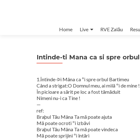
Skip
Home
Live
RVE Zalău
Resu
to
content
Intinde-ti Mana ca si spre orbu
1.Întinde-Þi Mâna ca ºi spre orbul Bartimeu
Când a strigat:O Domnul meu, ai milã ºi de mine !
În picioare a sãrit pe loc a fost tãmãduit
Nimeni nu-i ca Tine !
—
ref:
Braþul Tãu Mâna Ta mã poate ajuta
Mã poate ocroti ºi izbãvi
Braþul Tãu Mâna Ta mã poate vindeca
Mã poate sprijini ºi întãri