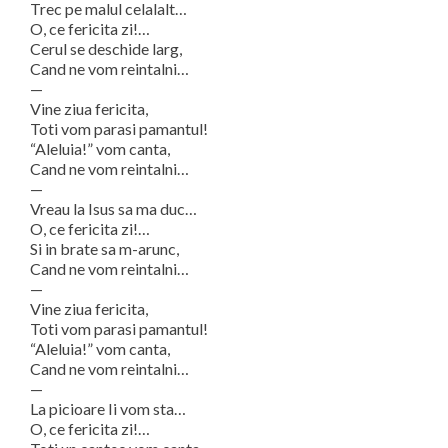
Trec pe malul celalalt…
O, ce fericita zi!…
Cerul se deschide larg,
Cand ne vom reintalni…
—
Vine ziua fericita,
Toti vom parasi pamantul!
“Aleluia!” vom canta,
Cand ne vom reintalni…
—
Vreau la Isus sa ma duc…
O, ce fericita zi!…
Si in brate sa m-arunc,
Cand ne vom reintalni…
—
Vine ziua fericita,
Toti vom parasi pamantul!
“Aleluia!” vom canta,
Cand ne vom reintalni…
—
La picioare Ii vom sta…
O, ce fericita zi!…