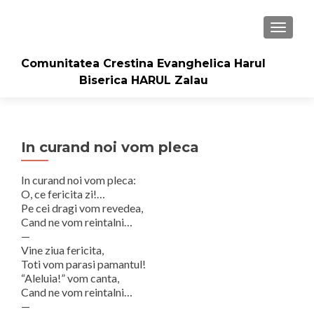
TOGGLE
Comunitatea Crestina Evanghelica Harul
Biserica HARUL Zalau
In curand noi vom pleca
In curand noi vom pleca:
O, ce fericita zi!…
Pe cei dragi vom revedea,
Cand ne vom reintalni…
—
Vine ziua fericita,
Toti vom parasi pamantul!
“Aleluia!” vom canta,
Cand ne vom reintalni…
—