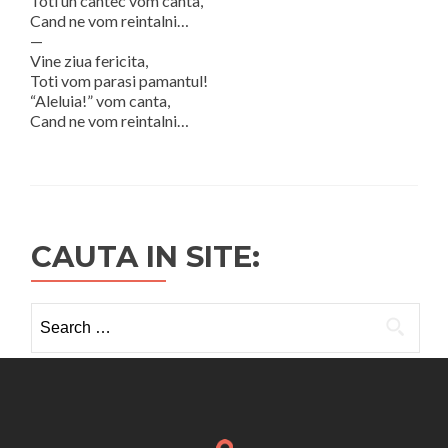
Toti un cantec vom canta,
Cand ne vom reintalni…
—
Vine ziua fericita,
Toti vom parasi pamantul!
“Aleluia!” vom canta,
Cand ne vom reintalni…
CAUTA IN SITE:
Search
for: