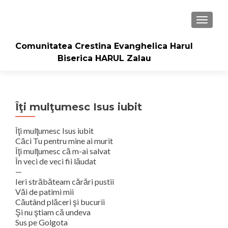
TOGGLE
Comunitatea Crestina Evanghelica Harul
Biserica HARUL Zalau
Îţi mulţumesc Isus iubit
Îţi mulţumesc Isus iubit
Căci Tu pentru mine ai murit
Îţi mulţumesc că m-ai salvat
În veci de veci fii lăudat
—
Ieri străbăteam cărări pustii
Văi de patimi mii
Căutând plăceri şi bucurii
Şi nu ştiam că undeva
Sus pe Golgota