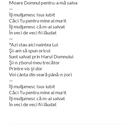
Moare Domnul pentru-a mă salva
—
Îţi mulţumesc Isus iubit
Căci Tu pentru mine ai murit
Îţi mulţumesc că m-ai salvat
În veci de veci fii lăudat
—
*Azi stau aici naintea Lui
Şi-am să spun oricui
Sunt salvat prin Harul Domnului
Şi-n zborul meu trecător
Printre vis şi dor
Voi cânta din seară până-n zori
—
Îţi mulţumesc Isus iubit
Căci Tu pentru mine ai murit
Îţi mulţumesc că m-ai salvat
În veci de veci fii lăudat