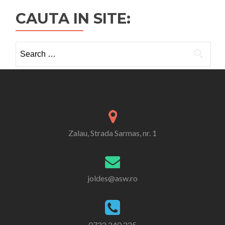
CAUTA IN SITE:
Search
for:
Zalau, Strada Sarmas, nr. 1
joldes@asw.ro
0722.240.225