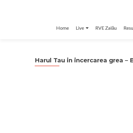
Skip
Home
Live
RVE Zalău
Resu
to
content
Harul Tau in incercarea grea – B