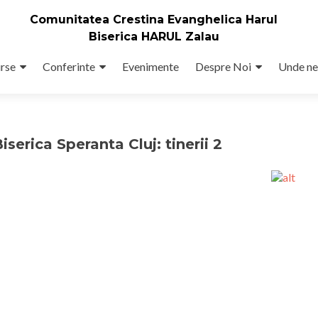
Comunitatea Crestina Evanghelica Harul
Biserica HARUL Zalau
rse
Conferinte
Evenimente
Despre Noi
Unde ne
iserica Speranta Cluj: tinerii 2