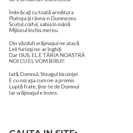
Îmbrăcaţi cu toată armătura
Platoşa şi râvna-n Dumnezeu
Scutul,coiful, sabia în mână
Mijlocul închis mereu.
Din văzduh vrăjmaşul ne atacă
Leii furioşi ne-ar înghiţi
Dar ISUS, EL E TĂRIA NOASTRĂ
NOI CU EL VOM BIRUI!
Iată:Domnul, Steagul biruinţei
E cu noi aşa cum ne-a promis
Luptă frate, ţine-te de Domnul
Iar vrăjmaşul e învins.