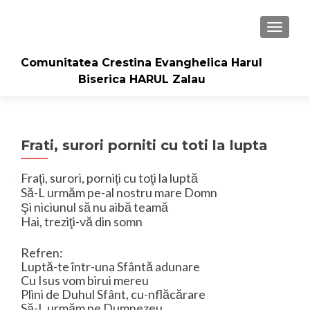
TOGGLE
Comunitatea Crestina Evanghelica Harul
Biserica HARUL Zalau
Frati, surori porniti cu toti la lupta
Fraţi, surori, porniţi cu toţi la luptă
Să-L urmăm pe-al nostru mare Domn
Şi niciunul să nu aibă teamă
Hai, treziţi-vă din somn
Refren:
Luptă-te într-una Sfântă adunare
Cu Isus vom birui mereu
Plini de Duhul Sfânt, cu-nflăcărare
Să-L urmăm pe Dumnezeu.