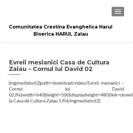
TOGGLE
Comunitatea Crestina Evanghelica Harul
Biserica HARUL Zalau
Evreii mesianici Casa de Cultura
Zalau – Cornul lui David 02
{mgmediabot2}path=download/video/Evreii mesianici –
Cornul lui David
02.flv|width=640|height=500|displayheight=480|link=down
la Casa de Cultura Zalau 1.flv{/mgmediabot2}