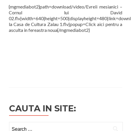
{mgmediabot2}path=download/video/Evreii mesianici –
Cornul lui David
02.flv|width=640|height=500|displayheight=480|link=down
la Casa de Cultura Zalau 1.flv|popup=Click aici pentru a
asculta in fereastra noua{/mgmediabot2}
CAUTA IN SITE:
Search