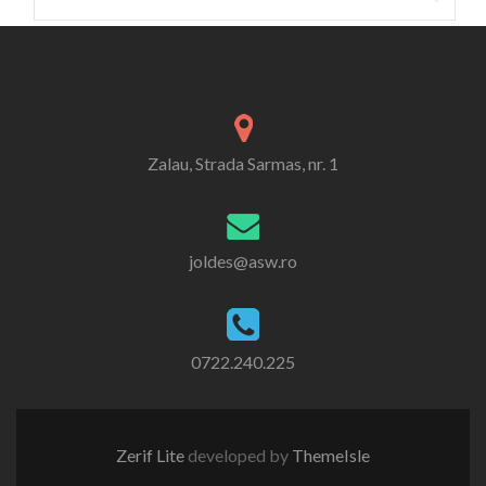
for:
Zalau, Strada Sarmas, nr. 1
joldes@asw.ro
0722.240.225
Zerif Lite
developed by
ThemeIsle