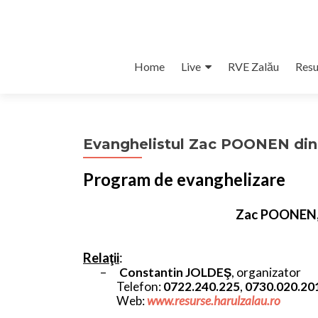
Skip
Home
Live
RVE Zalău
Resu
to
content
Evanghelistul Zac POONEN di
Program de evanghelizare
Zac POONEN,
Relaţii
:
–
Constantin JOLDEŞ
, organizator
Telefon:
0722.240.225
,
0730.020.20
Web:
www.resurse.harulzalau.ro