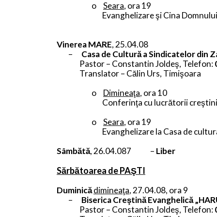
o
Seara
, ora 19
Evanghelizare şi Cina Domnului
Vinerea MARE
, 25.04.08
–
Casa de Cultură a Sindicatelor din Z
Pastor – Constantin Joldeş,
Telefon:
Translator – Călin Urs, Timişoara
o
Dimineaţa
, ora 10
Conferinţa cu lucrătorii creştini
o
Seara
, ora 19
Evanghelizare la Casa de cultur
Sâmbătă
, 26.04.087 –
Liber
Sărbătoarea de PAŞTI
Duminică
dimineaţa
, 27.04.08, ora 9
–
Biserica Creştină Evanghelică „HAR
Pastor – Constantin Joldeş,
Telefon: