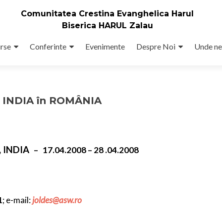
Comunitatea Crestina Evanghelica Harul
Biserica HARUL Zalau
rse
Conferinte
Evenimente
Despre Noi
Unde ne
n INDIA în ROMÂNIA
 INDIA
– 17.04.2008 – 28 .04.2008
1
; e-mail:
joldes
@
asw.ro