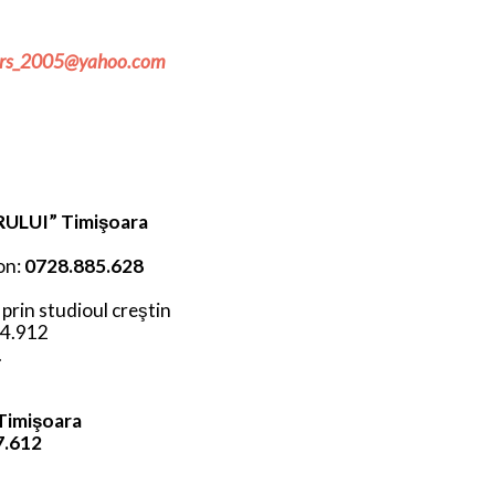
_urs_2005@yahoo.com
RULUI” Timişoara
fon:
0728.885.628
 prin studioul creştin
84.912
.
Timişoara
7.612