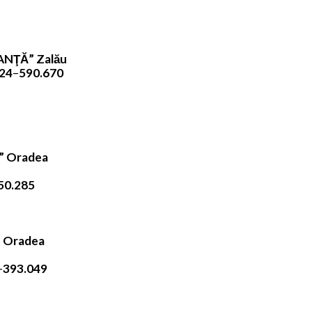
ANŢĂ” Zalău
24
–
590.670
L” Oradea
50.285
” Oradea
–
393.049