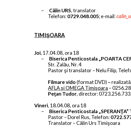
–
Călin URS
, translator
Telefon:
0729.048.005
; e-mail:
calin
TIMIŞOARA
Joi
, 17.04.08, ora 18
–
Biserica Penticostala „POARTA CE
Str. Zalău, Nr. 4
Pastor şi translator – Nelu Filip, Tele
Filmare vido
(format DVD)
–
realizată
AFLA şi OMEGA Timişoara
– 0256.2
Peţan Tudor
, director: 0723.256.733
Vineri
, 18.04.08, ora 18
–
Biserica Penticostala „SPERANŢA” 
Pastor – Dorel Rus, Telefon:
0722.57
Translator – Călin Urs Timişoara