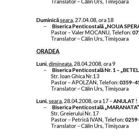
Translator – Călin Urs, Timişoara
Duminică
seara
, 27.04.08, ora 18
–
Biserica Penticostală „NOUA SPER
Pastor – Valer MOCANU,
Telefon:
07
Translator – Călin Urs, Timişoara
ORADEA
Luni
,
dimineaţa
, 28.04.2008, ora 9
–
Biserica Penticostală Nr. 1 – „BETE
Str. Ioan Ghica Nr.13
Pastor – APOLZAN,
Telefon:
0359
–
4
Translator – Călin Urs, Timişoara
Luni
,
seara
, 28.04.2008, ora 17 –
ANULAT
!
–
Biserica Penticostală „MARANATA
Str. Greierului Nr. 17
Pastor – Petrică IVAN,
Telefon:
0259
Translator – Călin Urs, Timişoara