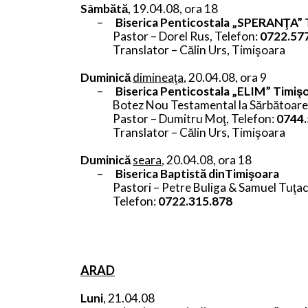
Sâmbătă
, 19.04.08, ora 18
–
Biserica Penticostala „SPERANŢA” 
Pastor – Dorel Rus, Telefon:
0722.57
Translator – Călin Urs, Timişoara
Duminică
dimineaţa
, 20.04.08, ora 9
–
Biserica Penticostala „ELIM” Timiş
Botez Nou Testamental la Sărbătoar
Pastor – Dumitru Moţ,
Telefon:
0744.
Translator – Călin Urs, Timişoara
Duminică
seara
, 20.04.08, ora 18
–
Biserica Baptistă dinTimişoara
Pastori – Petre Buliga & Samuel Tuţac
Telefon:
0722.315.878
ARAD
Luni
, 21.04.08