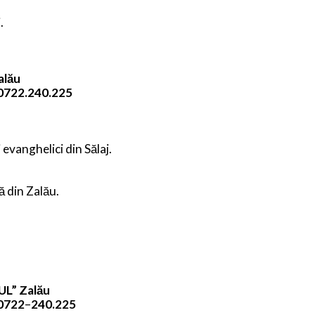
.
alău
0722.240.225
 evanghelici din Sălaj.
ă din Zalău.
UL” Zalău
0722
–
240.225