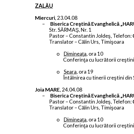
ZALĂU
Miercuri
, 23.04.08
–
Biserica Creştină Evanghelică „HAR
Str. SĂRMAŞ, Nr. 1
Pastor – Constantin Joldeş,
Telefon:
Translator – Călin Urs, Timişoara
o
Dimineaţa
, ora 10
Conferinţa cu lucrătorii creştini
o
Seara
, ora 19
Întâlnirea cu tinerii creştini din 
Joia MARE
, 24.04.08
–
Biserica Creştină Evanghelică „HAR
Pastor – Constantin Joldeş,
Telefon:
Translator – Călin Urs, Timişoara
o
Dimineaţa
, ora 10
Conferinţa cu lucrătorii creştini