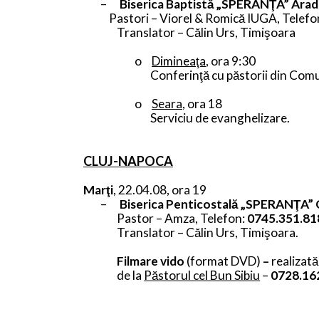
–
Biserica Baptistă „SPERANŢA” Arad
Pastori – Viorel & Romică IUGA, Telefo
Translator – Călin Urs, Timişoara
o
Dimineaţa
, ora 9:30
Conferinţă cu păstorii din Com
o
Seara
, ora 18
Serviciu de evanghelizare.
CLUJ-NAPOCA
Marţi
, 22.04.08, ora 19
–
Biserica Penticostală „SPERANŢA” 
Pastor – Amza, Telefon:
0745.351.81
Translator – Călin Urs, Timişoara.
Filmare vido
(format DVD)
–
realizată
de la
Păstorul cel Bun Sibiu
–
0728.16