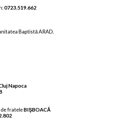
n:
0723.519.662
unitatea Baptistă ARAD.
Cluj Napoca
8
 de fratele
BIŞBOACĂ
2.802