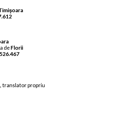
Timişoara
7.612
oara
ea de
Florii
526.467
, translator propriu