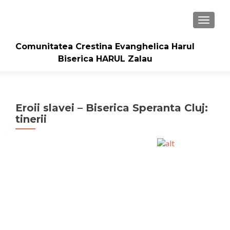
TOGGLE
Comunitatea Crestina Evanghelica Harul
Biserica HARUL Zalau
Eroii slavei – Biserica Speranta Cluj:
tinerii