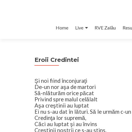
Skip
Home
Live
RVE Zalău
Resu
to
content
Eroii Credintei
Şi noi fiind înconjuraţi
De-un nor aşa de martori
Să-nlăturăm orice păcat
Privind spre malul celălalt
Aşa creştinii au luptat
Ei nu s-au dat în lături.
Să le urmăm c-un
Credinţa lor supremă,
Căci au luptat şi au învins
Creştinii noştrii ce s-au stins,