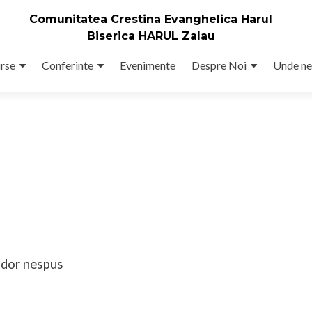
Comunitatea Crestina Evanghelica Harul
Biserica HARUL Zalau
rse
Conferinte
Evenimente
Despre Noi
Unde ne
 dor nespus