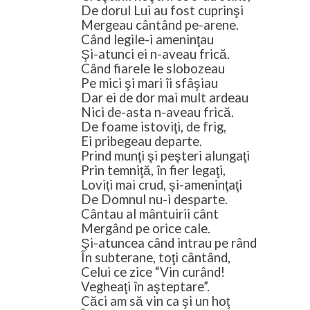
De dorul Lui au fost cuprinşi
Mergeau cântând pe-arene.
Când legile-i ameninţau
Şi-atunci ei n-aveau frică.
Când fiarele le slobozeau
Pe mici şi mari îi sfâşiau
Dar ei de dor mai mult ardeau
Nici de-asta n-aveau frică.
De foame istoviţi, de frig,
Ei pribegeau departe.
Prind munţi şi peşteri alungaţi
Prin temniţă, în fier legaţi,
Loviți mai crud, şi-ameninţaţi
De Domnul nu-i desparte.
Cântau al mântuirii cânt
Mergând pe orice cale.
Şi-atuncea când intrau pe rând
În subterane, toţi cântând,
Celui ce zice “Vin curând!
Vegheaţi în aşteptare”.
Căci am să vin ca şi un hoţ