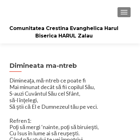
TOGGLE
Comunitatea Crestina Evanghelica Harul
Biserica HARUL Zalau
Dimineata ma-ntreb
Dimineaţa, mă-ntreb ce poate fi
Mai minunat decât să fii copilul Său,
S-auzi Cuvântul Său cel Sfânt,
să-l înţelegi,
Să ştii că El e Dumnezeul tău pe veci.
Refren1:
Poţi să mergi ‘nainte, poţi să biruieşti,
Cu Isus în lume ai să reuşeşti.
Când păcatului te vei împotrivi