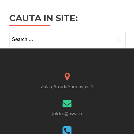
CAUTA IN SITE:
Search
for:
Zalau, Strada Sarmas, nr. 1
joldes@asw.ro