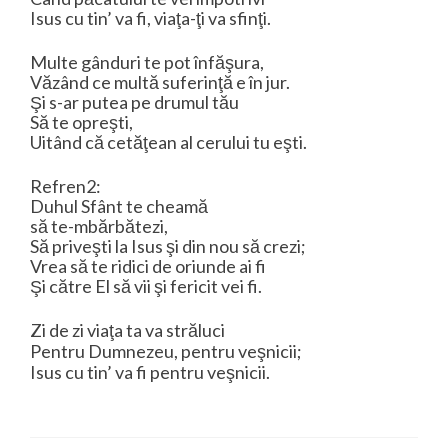
Isus cu tin’ va fi, viaţa-ţi va sfinţi.
Multe gânduri te pot înfăşura,
Văzând ce multă suferinţă e în jur.
Şi s-ar putea pe drumul tău
Să te opreşti,
Uitând că cetăţean al cerului tu eşti.
Refren2:
Duhul Sfânt te cheamă
să te-mbărbătezi,
Să priveşti la Isus şi din nou să crezi;
Vrea să te ridici de oriunde ai fi
Şi către El să vii şi fericit vei fi.
Zi de zi viaţa ta va străluci
Pentru Dumnezeu, pentru veşnicii;
Isus cu tin’ va fi pentru veşnicii.