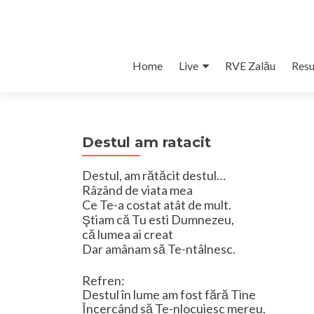
Skip
Home
Live
RVE Zalău
Resu
to
content
Destul am ratacit
Destul, am rătăcit destul…
Râzând de viata mea
Ce Te-a costat atât de mult.
Ştiam că Tu esti Dumnezeu,
că lumea ai creat
Dar amânam să Te-ntâlnesc.
Refren:
Destul în lume am fost fără Tine
Încercând să Te-nlocuiesc mereu.