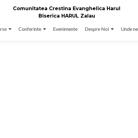
Comunitatea Crestina Evanghelica Harul
Biserica HARUL Zalau
rse
Conferinte
Evenimente
Despre Noi
Unde ne