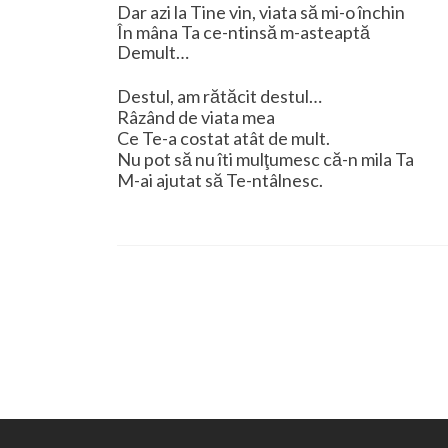
Dar azi la Tine vin, viata să mi-o închin
În mâna Ta ce-ntinsă m-asteaptă
Demult…
Destul, am rătăcit destul…
Râzând de viata mea
Ce Te-a costat atât de mult.
Nu pot să nu îti mulţumesc că-n mila Ta
M-ai ajutat să Te-ntâlnesc.