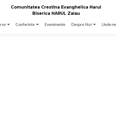
Comunitatea Crestina Evanghelica Harul
Biserica HARUL Zalau
rse
Conferinte
Evenimente
Despre Noi
Unde ne