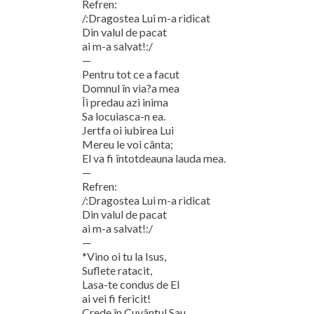
Refren:
/:Dragostea Lui m-a ridicat
Din valul de pacat
ai m-a salvat!:/
—
Pentru tot ce a facut
Domnul în via?a mea
Îi predau azi inima
Sa locuiasca-n ea.
Jertfa oi iubirea Lui
Mereu le voi cânta;
El va fi întotdeauna lauda mea.
—
Refren:
/:Dragostea Lui m-a ridicat
Din valul de pacat
ai m-a salvat!:/
—
*Vino oi tu la Isus,
Suflete ratacit,
Lasa-te condus de El
ai vei fi fericit!
Crede în Cuvântul Sau,