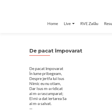
Skip
Home
Live
RVE Zalău
Resu
to
content
De pacat împovarat
De pacat împovarat
În lume pribegeam,
Despre jertfa lui Isus
Nimic eu nu otiam,
Dar Isus m-a ridicat
ai m-a rascumparat;
El mi-a dat iertarea Sa
ai m-a salvat.
—