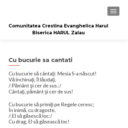
TOGGLE
Comunitatea Crestina Evanghelica Harul
Biserica HARUL Zalau
Cu bucurie sa cantati
Cu bucurie să cântaţi: Mesia S-a născut!
Vă închinaţi, Îl lăudaţi,
/:Pământ şi cer de sus.:/
Cântaţi, pământ şi cer de sus!
Cu bucurie să primiţi pe Regele ceresc;
În inimă, cu dragoste,
/:El să găsescă loc:/
Cu drag, El să găsească loc!