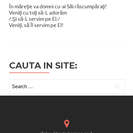
În măreţie va domni cu-ai Săi răscumpăraţi!
Veniţi cu toţi să-L adorăm
/:Şi să-L servim pe El:/
Veniţi, să Îl servim pe El!
CAUTA IN SITE:
Search
for: