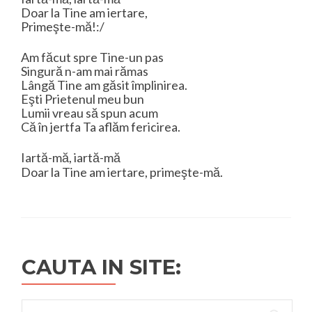
Doar la Tine am iertare,
Primeşte-mă!:/
Am făcut spre Tine-un pas
Singură n-am mai rămas
Lângă Tine am găsit împlinirea.
Eşti Prietenul meu bun
Lumii vreau să spun acum
Că în jertfa Ta aflăm fericirea.
Iartă-mă, iartă-mă
Doar la Tine am iertare, primeşte-mă.
CAUTA IN SITE:
Search