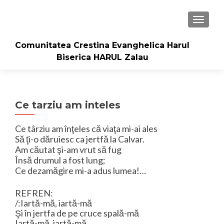
TOGGLE
Comunitatea Crestina Evanghelica Harul
Biserica HARUL Zalau
Ce tarziu am inteles
Ce târziu am înţeles că viaţa mi-ai ales
Să ţi-o dăruiesc ca jertfă la Calvar.
Am căutat şi-am vrut să fug
Însă drumul a fost lung;
Ce dezamăgire mi-a adus lumea!…
REFREN:
/:Iartă-mă, iartă-mă
Şi în jertfa de pe cruce spală-mă
Iartă-mă, iartă-mă