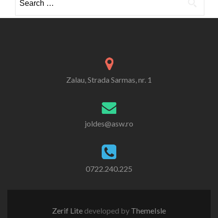
for:
Zalau, Strada Sarmas, nr. 1
joldes@asw.ro
0722.240.225
Zerif Lite
developed by
ThemeIsle