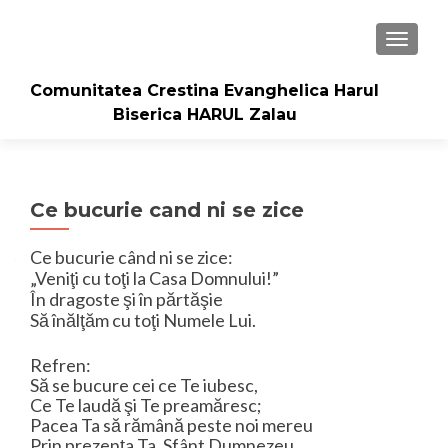
TOGGLE
Comunitatea Crestina Evanghelica Harul
Biserica HARUL Zalau
Ce bucurie cand ni se zice
Ce bucurie când ni se zice:
„Veniţi cu toţi la Casa Domnului!”
În dragoste şi în părtăşie
Să înălţăm cu toţi Numele Lui.
Refren:
Să se bucure cei ce Te iubesc,
Ce Te laudă şi Te preamăresc;
Pacea Ta să rămână peste noi mereu
Prin prezenţa Ta, Sfânt Dumnezeu.