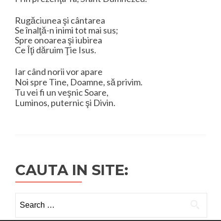
Rugăciunea şi cântarea
Se înalţă-n inimi tot mai sus;
Spre onoarea şi iubirea
Ce Îţi dăruim Ţie Isus.
Iar când norii vor apare
Noi spre Tine, Doamne, să privim.
Tu vei fi un veşnic Soare,
Luminos, puternic şi Divin.
CAUTA IN SITE:
Search
for: