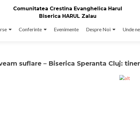
Comunitatea Crestina Evanghelica Harul
Biserica HARUL Zalau
rse
Conferinte
Evenimente
Despre Noi
Unde ne
veam suflare – Biserica Speranta Cluj: tiner