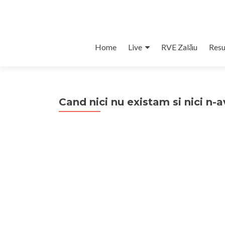
Skip
Home
Live
RVE Zalău
Resu
to
content
Cand nici nu existam si nici n-a