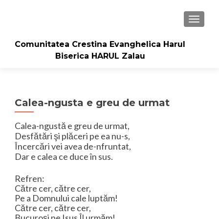
TOGGLE
Comunitatea Crestina Evanghelica Harul
Biserica HARUL Zalau
Calea-ngusta e greu de urmat
Calea-ngustă e greu de urmat,
Desfătări şi plăceri pe ea nu-s,
Încercări vei avea de-nfruntat,
Dar e calea ce duce în sus.
Refren:
Către cer, către cer,
Pe a Domnului cale luptăm!
Către cer, către cer,
Bucuroşi pe Isus Îl urmăm!