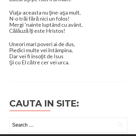
Viaţa-aceasta nu ţine-aşa mult,
N-o trăi fără nici un folos!
Mergi ‘nainte luptând cu avânt,
Călăuză îţi este Hristos!
Uneori mari poveri ai de dus,
Piedici multe vei întâmpina,
Dar vei fi însoţit de Isus
Şi cu El către cer vei urca.
CAUTA IN SITE:
Search
for: