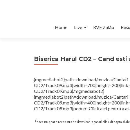
Skip
Home
Live
RVE Zalău
Resu
to
content
Biserica Harul CD2 – Cand esti a
{mgmediabot2}path=downlo
CD2/Track09.mp3|width=700|height=
CD2/Track09.mp3{/mgmediabot2}
{mgmediabot2}path=downlo
CD2/Track09.mp3|width=400|height=
CD2/Track09.mp3|popup=Click aici pentru a asc
* daca nu apare fereastra de download, apasati click-dreapta si a