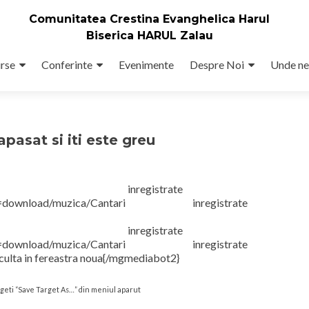
Comunitatea Crestina Evanghelica Harul
Biserica HARUL Zalau
rse
Conferinte
Evenimente
Despre Noi
Unde ne
pasat si iti este greu
ad/muzica/Cantari inregistrate H
200|link=download/muzica/Cantari inregistrate 
ad/muzica/Cantari inregistrate H
200|link=download/muzica/Cantari inregistrate 
ulta in fereastra noua{/mgmediabot2}
legeti “Save Target As…” din meniul aparut