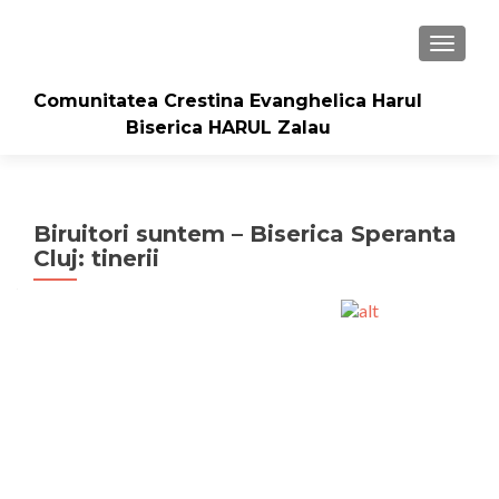
TOGGLE
Comunitatea Crestina Evanghelica Harul
Biserica HARUL Zalau
Biruitori suntem – Biserica Speranta
Cluj: tinerii