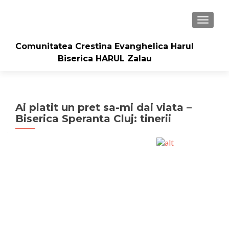
TOGGLE
Comunitatea Crestina Evanghelica Harul
Biserica HARUL Zalau
Ai platit un pret sa-mi dai viata –
Biserica Speranta Cluj: tinerii