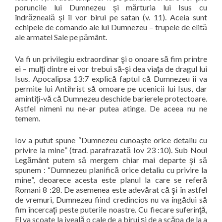
poruncile lui Dumnezeu şi mărturia lui Isus cu
îndrăzneală şi îl vor birui pe satan (v. 11). Aceia sunt
echipele de comando ale lui Dumnezeu – trupele de elită
ale armatei Sale pe pământ.
Va fi un privilegiu extraordinar şi o onoare să fim printre
ei – mulţi dintre ei vor trebui să-şi dea viaţa de dragul lui
Isus. Apocalipsa 13:7 explică faptul că Dumnezeu îi va
permite lui Antihrist să omoare pe ucenicii lui Isus, dar
amintiţi-vă că Dumnezeu deschide barierele protectoare.
Astfel nimeni nu ne-ar putea atinge. De aceea nu ne
temem.
Iov a putut spune
“
Dumnezeu cunoaşte orice detaliu cu
privire la mine
” (trad. parafrazată Iov 23 :10). Sub Noul
Legământ putem să mergem chiar mai departe şi să
spunem : “
Dumnezeu planifică orice detaliu cu privire la
mine
”, deoarece acesta este planul la care se referă
Romani 8 :28. De asemenea este adevărat că şi în astfel
de vremuri, Dumnezeu fiind credincios nu va îngădui să
fim încercaţi peste puterile noastre. Cu fiecare suferinţă,
El va scoate la iveală o cale de a birui şi de a scăpa de la a