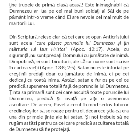
ţine trupele de primă clasă acasă! Este inimaginabil că
Dumnezeu ar lua pe cei mai buni soldaţi ai Săi de pe
pământ într-o vreme când El are nevoie cel mai mult de
martorii Lui.
Din Scriptură reiese clar că cei care se opun Anticristului
sunt aceia “
care păzesc poruncile lui Dumnezeu şi ţin
mărturia lui Isus Hristos
” (Apoc. 12:17). Aceia, cu
siguranţă, nu sunt predaţi Domnului cu jumătate de inimă.
Dimpotrivă, ei sunt biruitorii, ale căror nume sunt scrise
în cartea vieţii (Apoc. 13:8; 2:5). Satan nu este înfuriat pe
creştinii predaţi doar cu jumătate de inimă, ci pe cei
dedicaţi cu toată inima. Astăzi, satan e furios pe cei ce
predică supunerea totală faţă de poruncile lui Dumnezeu.
Ţinta sa primară sunt cei care ascultă toate poruncile lui
Dumnezeu, predică şi învaţă pe alţii o asemenea
ascultare. De aceea, Pavel a cerut în mod serios tuturor
credincioşilor să se roage pentru el, deoarece ştia că era
una din primele ţinte ale lui satan. Şi noi trebuie să ne
rugăm astăzi pentru ca cei care predică ascultarea totală
de Dumnezeu să fie protejaţi.