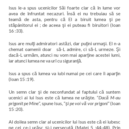
Isus le-a spus ucenicilor Săi foarte clar că în lume vor
avea de înfruntat necazuri. Însă ei nu trebuiau să se
teamă de asta, pentru că El a biruit lumea şi pe
stăpânitorul ei ; de aceea şi ei puteau fi biruitori (Ioan
16 :33).
Isus are mulţi admiratori astăzi, dar puţini urmaşi. El n-a
chemat oamenii doar să-L admire, ci să-L urmeze. Şi
dacă-L urmăm, atunci nu vom mai aparţine acestei lumi,
iar atunci lumea ne va urî cu siguranţă.
Isus a spus că lumea va iubi numai pe cei care îi aparţin
(Ioan 15 :19).
Un semn clar şi de neconfundat al faptului că suntem
ucenici ai lui Isus este că lumea ne urăşte. “
Dacă M-au
prigonit pe Mine
”, spune Isus, “
şi pe voi vă vor prigoni
” (Ioan
15 :20).
Al doilea semn clar al ucenicilor lui Isus este că ei iubesc
pe cei ce-i urăsc şi-i persecută (Matei 5 :44-48). Prin