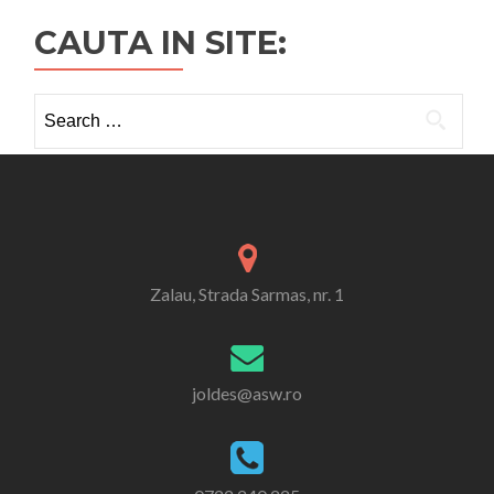
CAUTA IN SITE:
Search
for:
Zalau, Strada Sarmas, nr. 1
joldes@asw.ro