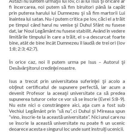
Astăzi nu suntem urmaşii lui Iov, ci ai lui Isus şi oricare ar
fi încercarea, noi putem să fim biruitori până la capăt
prin puterea harului lui Dumnezeu şi să fim martorii Lui
înaintea lui satan. Nu-l putem critica pe Iov, căci el a trăit
pe timpul când harul nu venise şi Duhul Sfânt nu fusese
dat, iar Noul Legământ nu fusese stabilit. Având în vedere
limitările timpului în care a trăit, el s-a descurcat foarte
bine, atât de bine încât Dumnezeu îl laudă de trei ori (Iov
1:8; 2:3; 42:7).
În orice caz, noi îl putem urma pe Isus – Autorul şi
Desăvârşitorul credinţei noastre.
Isus a trecut prin universitatea suferinţei şi acolo a
obţinut certificatul de supunere perfectă, iar acum a
devenit Profesor la aceeaşi universitate ca să predea
supunerea tuturor celor ce vor să se înscrie (Evrei 5:8-9).
Nu este nici o constrângere aici, aşa cum a fost sub
Vechiul Legământ prin
“
să nu
”, ci Duhul şi Mireasa spun
“
vino, înscrie-te la această universitate
”. Nici unul care nu
se înscrie la această universitate nu poate fi un ucenic
deoarece acesta e singurul loc unde sunt instruiţi ucenicii.