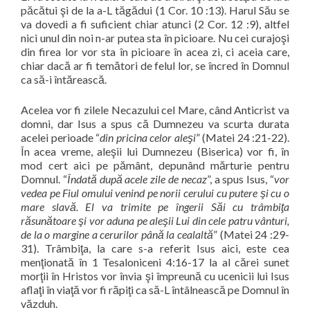
păcătui şi de la a-L tăgădui (1 Cor. 10 :13). Harul Său se
va dovedi a fi suficient chiar atunci (2 Cor. 12 :9), altfel
nici unul din noi n-ar putea sta în picioare. Nu cei curajoşi
din firea lor vor sta în picioare în acea zi, ci aceia care,
chiar dacă ar fi temători de felul lor, se încred în Domnul
ca să-i întărească.
Acelea vor fi zilele Necazului cel Mare, când Anticrist va
domni, dar Isus a spus că Dumnezeu va scurta durata
acelei perioade “
din pricina celor aleşi
” (Matei 24 :21-22).
În acea vreme, aleşii lui Dumnezeu (Biserica) vor fi, în
mod cert aici pe pământ, depunând mărturie pentru
Domnul. “
Îndată după acele zile de necaz
”, a spus Isus, “
vor
vedea pe Fiul omului venind pe norii cerului cu putere şi cu o
mare slavă. El va trimite pe îngerii Săi cu trâmbiţa
răsunătoare şi vor aduna pe aleşii Lui din cele patru vânturi,
de la o margine a cerurilor până la cealaltă
” (Matei 24 :29-
31). Trâmbiţa, la care s-a referit Isus aici, este cea
menţionată în 1 Tesaloniceni 4:16-17 la al cărei sunet
morţii în Hristos vor învia şi împreună cu ucenicii lui Isus
aflaţi în viaţă vor fi răpiţi ca să-L întâlnească pe Domnul în
văzduh.