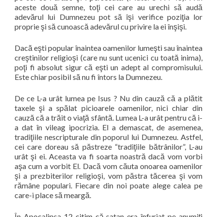
aceste două semne, toţi cei care au urechi să audă
adevărul lui Dumnezeu pot să îşi verifice poziţia lor
proprie şi să cunoască adevărul cu privire la ei înşişi.
Dacă eşti popular înaintea oamenilor lumeşti sau înaintea
creştinilor religioşi (care nu sunt ucenici cu toată inima),
poţi fi absolut sigur că eşti un adept al compromisului.
Este chiar posibil să nu fi întors la Dumnezeu.
De ce L-a urât lumea pe Isus ? Nu din cauză că a plătit
taxele şi a spălat picioarele oamenilor, nici chiar din
cauză că a trăit o viaţă sfântă. Lumea L-a urât pentru că i-
a dat în vileag ipocrizia. El a demascat, de asemenea,
tradiţiile nescripturale din poporul lui Dumnezeu. Astfel,
cei care doreau să păstreze “
tradiţiile bătrânilor
”, L-au
urât şi ei. Aceasta va fi soarta noastră dacă vom vorbi
aşa
cum a vorbit El. Dacă vom căuta onoarea oamenilor
şi a prezbiterilor religioşi, vom păstra tăcerea şi vom
rămâne populari. Fiecare din noi poate alege calea pe
care-i place să meargă.
În Apocalipsa 12 citim că satan era înfuriat pe anumiţi