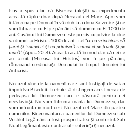
Isus a spus clar că Biserica (aleşii) va experimenta
această răpire doar după Necazul cel Mare. Apoi vom
întâmpina pe Domnul în văzduh la a doua Sa venire şi ne
vom întoarce cu El pe pământ să domnim cu El 1000 de
ani. Cuvântul lui Dumnezeu este precis cu privire la cine
va domni cu Hristos 1000 de ani – cei
“
ce nu se închinaseră
fiarei şi icoanei ei şi nu primiseră semnul ei pe frunte şi pe
mână
” (Apoc. 20 :4). Aceasta arată în mod clar că cei ce
au biruit (Mireasa lui Hristos) vor fi pe pământ,
rămânând credincioşi Domnului în timpul domniei lui
Anticrist.
Necazul vine de la oamenii care sunt ins
tigaţi de satan
împotriva Bisericii. Trebuie să distingem acest necaz de
pedeapsa lui Dumnezeu care e păstrată pentru cei
neevlavioşi. Nu vom înfrunta mânia lui Dumnezeu, dar
vom înfrunta în mod cert Necazul cel Mare din partea
oamenilor. Binecuvântarea oamenilor lui Dumnezeu sub
Vechiul Legământ a fost prosperitatea şi confortul. Sub
Noul Legământ este contrariul – suferinţa şi necazul.