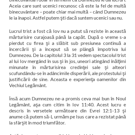
Aceia care sunt ucenici recunosc că este la fel de multă
binecuvântare – poate chiar mai multă – când Dumnezeu
le ia înapoi. Astfel putem şti dacă suntem ucenici sau nu.
Lucrul trist a fost că Iov nu a putut să reziste în această
mărturisire curajoasă până la capăt. După o vreme s-a
pierdut cu firea şi a slăbit sub presiunea continuă a
încercării şi a început să se plângă împotriva lui
Dumnezeu. De la capitolul 3 la 31 vedem spectacolul trist
al lui Iov mergând în sus şi în jos, uneori atingând înălţimi
minunate în mărturisirea credinţei sale şi alteori
scufundându-se în adâncimile disperării, ale protestului şi
justificării de sine. Aceasta e experienţa oamenilor din
Vechiul Legământ.
Însă acum Dumnezeu ne-a promis ceva mai bun în Noul
Legământ, aşa cum citim în Iov 11:40. Acest lucru e
descris în versetele următoare din Evrei 12:1-13 şi
anume că putem să-L urmăm pe Isus care a rezistat până
la sfârşit în mod triumfător.