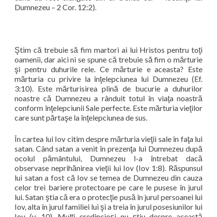
Dumnezeu – 2 Cor. 12:2).
Ştim că trebuie să fim martori ai lui Hristos pentru toţi
oamenii, dar aici ni se spune că trebuie să fim o mărturie
şi pentru duhurile rele. Ce mărturie e aceasta? Este
mărturia cu privire la înţelepciunea lui Dumnezeu (Ef.
3:10). Este mărturisirea plină de bucurie a duhurilor
noastre că Dumnezeu a rânduit totul în viaţa noastră
conform înţelepciunii Sale perfecte. Este mărturia vieţilor
care sunt părtaşe la înţelepciunea de sus.
În cartea lui Iov citim despre mărturia vieţii sale în faţa lui
satan. Când satan a venit în prezenţa lui Dumnezeu după
ocolul pământului, Dumnezeu l-a întrebat dacă
observase neprihănirea vieţii lui Iov (Iov 1:8). Răspunsul
lui satan a fost că Iov se temea de Dumnezeu din cauza
celor trei bariere protectoare pe care le pusese în jurul
lui. Satan ştia că era o protecţie pusă în jurul persoanei lui
Iov, alta în jurul familiei lui şi a treia în jurul posesiunilor lui
Iov (v. 10). Mulţi credincioşi nu ştiu despre această