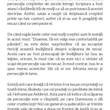
persecuţia creştinilor de secole întregi. Scriptura a fost
atunci răstălmăcită de mulţi ca să se potrivească acestei
doctrine. Astfel, satan a reuşit să liniştească creştinii
printr-un fals confort, astfel că ei nu vor fi pregătiţi de
necaz când va veni peste ei.
De când rugăciunile celor mai mulţi creştini sunt în esenţă
în acest mod: “Doamne, fă-mi viaţa mai confortabilă pe
pământ”, nu este deloc surprinzător că au acceptat
fericiţi această învăţătură despre scăparea de necaz.
Aceia care au fost preocupaţi de învăţătura lui Isus au
înţeles, oricum, în mod clar că nu este nici o virtute să
scapi de persecuţie sau de necaz. În mod contrar, Isus le-a
spus mereu ucenicilor Săi că ei vor înfrunta necaz şi
persecuţie în lume.
Există unii care învaţă că Hristos îi va lua pe cei predaţi cu
toată inima, lăsându-i pe cei predaţi cu jumătate de inimă
să-l înfrunte pe Antihrist. Asta pare să indice că scăparea
de persecuţie este o răsplată, pe care Dumnezeu o dă
celor credincioşi! Nici un general cu judecată n-ar trimite
trupele sale de mâna a doua pe frontul de luptă şi nu ar