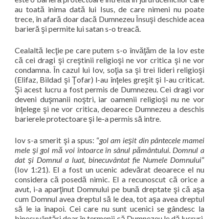
au toată inima dată lui Isus, de care nimeni nu poate
trece, în afară doar dacă Dumnezeu Însuşi deschide acea
barieră şi permite lui satan s-o treacă.
Cealaltă lecţie pe care putem s-o învăţăm de la Iov este
că cei dragi şi creştinii religioşi ne vor critica şi ne vor
condamna. În cazul lui Iov, soţia sa şi trei lideri religioşi
(Elifaz, Bildad şi Ţofar) l-au înţeles greşit şi l-au criticat.
Şi acest lucru a fost permis de Dumnezeu. Cei dragi vor
deveni duşmanii noştri, iar oamenii religioşi nu ne vor
înţelege şi ne vor critica, deoarece Dumnezeu a deschis
barierele protectoare şi le-a permis să intre.
Iov s-a smerit şi a spus: “
gol am ieşit din pântecele mamei
mele şi gol mă voi întoarce în sânul pământului. Domnul a
dat şi Domnul a luat, binecuvântat fie Numele Domnului
”
(Iov 1:21). El a fost un ucenic adevărat deoarece el nu
considera că posedă nimic. El a recunoscut că orice a
avut, i-a aparţinut Domnului pe bună dreptate şi că aşa
cum Domnul avea dreptul să le dea, tot aşa avea dreptul
să le ia înapoi. Cei care nu sunt ucenici se gândesc la
binecuvântări doar în termenii că Dumnezeu le dă lucruri.