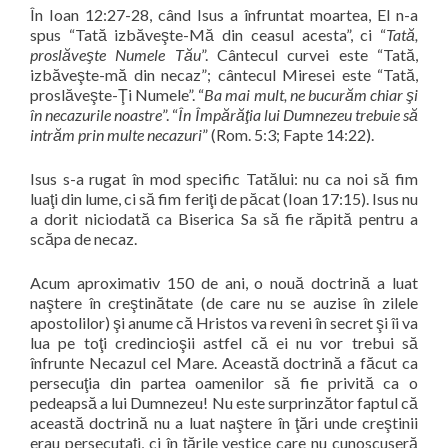
În Ioan 12:27-28, când Isus a înfruntat moartea, El n-a
spus “Tată izbăveşte-Mă din ceasul acesta”, ci “
Tată,
proslăveşte Numele Tău
”. Cântecul curvei este “Tată,
izbăveşte-mă din necaz”; cântecul Miresei este “Tată,
proslăveşte-Ţi Numele”. “
Ba mai mult, ne bucurăm chiar şi
în necazurile noastre
”. “
În Împărăţia lui Dumnezeu trebuie să
intrăm prin multe necazuri
” (Rom. 5:3; Fapte 14:22).
Isus s-a rugat în mod specific Tatălui: nu ca noi să fim
luaţi din lume, ci să fim feriţi de păcat (Ioan 17:15). Isus nu
a dorit niciodată ca Biserica Sa să fie răpită pentru a
scăpa de necaz.
Acum aproximativ 150 de ani, o nouă doctrină a luat
naştere în creştinătate (de care nu se auzise în zilele
apostolilor) şi anume că Hristos va reveni în secret şi îi va
lua pe toţi credincioşii astfel că ei nu vor trebui să
înfrunte Necazul cel Mare. Această doctrină a făcut ca
persecuţia din partea oamenilor să fie privită ca o
pedeapsă a lui Dumnezeu! Nu este surprinzător faptul că
această doctrină nu a luat naştere în ţări unde creştinii
erau persecutaţi, ci în ţările vestice care nu cunoscuseră