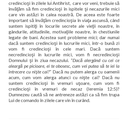
credincioşi în zilele lui Antihrist, care vor veni, trebuie să
învăţăm să fim credincioşi în ispitele şi necazurile mici
care vin astăzi în calea noastră. De aceea este foarte
important să învăţăm credincioşia în viaţa ascunsă, când
suntem ispitiţi în locurile secrete ale vieţii noastre, în
gândurile, atitudinile, motivaţiile noastre, în chestiunile
legate de bani. Acestea sunt probleme mici; dar numai
dacă suntem credincioşi în lucrurile mici, într-o bună zi
vom fi credincioşi în cele mari. Dacă suntem
necredincioşi în lucrurile mici, vom fi necredincioşi
Domnului şi în ziua necazului. “
Dacă alergând cu cei ce
aleargă pe picioare, ei te obosesc, cum vei putea să te iei la
întrecere cu nişte cai?
” Dacă nu putem alerga cu oamenii
acum, cum vom alerga atunci cu nişte cai? Dacă nu
suntem credincioşi în vremuri uşoare, cum vom fi
credincioşi în vremuri de necaz (Ieremia 12:5)?
Dumnezeu caută să ne antreneze astăzi ca să fim trupa
Lui de comando în zilele care vin în curând.