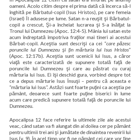
oameni. Acolo citim despre el prima dată că încerca să-l
înghită pe Bărbatul-copil (Isus Hristos), pe care femeia
(Israel) Îl adusese pe lume. Satan n-a reuşit şi Bărbatul-
copil a crescut, Şi-a încheiat lucrarea şi S-a înălţat la
Tronul lui Dumnezeu (Apoc. 12:4-5). Mânia lui satan este
acum îndreptată împotriva fraţilor mai tineri ai acestui
Bărbat-copil. Aceştia sunt descrişi ca cei “
care păzesc
poruncile lui Dumnezeu şi ţin mărturia lui Isus Hristos
”
(Apoc. 12:17b). Aceştia sunt ucenicii lui Isus, a căror
viaţă este caracterizată de supunere totală faţă de
poruncile lui Dumnezeu şi care au păstrat cu curaj
mărturia lui Isus. Ei îşi deschid gura, vorbind despre tot
ce a depus mărturie Isus Însuşi – pentru că aceasta e
“mărturia lui Isus”. Astăzi sunt foarte puţini ca aceştia pe
pământ, deoarece sunt foarte puţine biserici în lume
acum care predică supunere totală faţă de poruncile lui
Dumnezeu.
Apocalipsa 12 face referire la ultimele zile ale acestui
veac, când satan va fi alungat din al doilea cer pe pământ
pentru ultimii trei ani şi jumătate de dinaintea revenirii lui
Isus (v. 9). În acel timp vor fi pe pământ cei care vor ţine