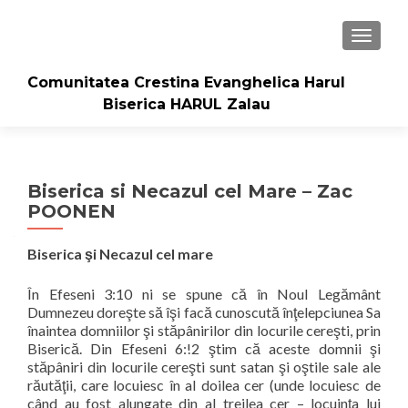
TOGGLE
Comunitatea Crestina Evanghelica Harul
Biserica HARUL Zalau
Biserica si Necazul cel Mare – Zac
POONEN
Biserica
şi Necazul cel mare
În Efeseni 3:10 ni se spune că în Noul Legământ
Dumnezeu doreşte să îşi facă cunoscută înţelepciunea Sa
înaintea domniilor şi stăpânirilor din locurile cereşti, prin
Biserică. Din Efeseni 6:!2 ştim că aceste domnii şi
stăpâniri din locurile cereşti sunt satan şi oştile sale ale
răutăţii, care locuiesc în al doilea cer (unde locuiesc de
când au fost alungate din al treilea cer – locuinţa lui