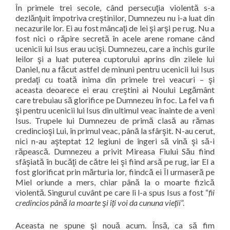
În primele trei secole, când persecuţia violentă s-a
dezlănţuit împotriva creştinilor, Dumnezeu nu i-a luat din
necazurile lor. Ei au fost mâncaţi de lei şi arşi pe rug. Nu a
fost nici o răpire secretă în acele arene romane când
ucenicii lui Isus erau ucişi. Dumnezeu, care a închis gurile
leilor şi a luat puterea cuptorului aprins din zilele lui
Daniel, nu a făcut astfel de minuni pentru ucenicii lui Isus
predaţi cu toată inima din primele trei veacuri – şi
aceasta deoarece ei erau creştini ai Noului Legământ
care trebuiau să glorifice pe Dumnezeu în foc. La fel va fi
şi pentru ucenicii lui Isus din ultimul veac înainte de a veni
Isus. Trupele lui Dumnezeu de primă clasă au rămas
credincioşi Lui, în primul veac, până la sfârşit. N-au cerut,
nici n-au aşteptat 12 legiuni de îngeri să vină şi să-i
răpească. Dumnezeu a privit Mireasa Fiului Său fiind
sfâşiată în bucăţi de către lei şi fiind arsă pe rug, iar El a
fost glorificat prin mărturia lor, fiindcă ei Îl urmaseră pe
Miel oriunde a mers, chiar până la o moarte fizică
violentă. Singurul cuvânt pe care li l-a spus Isus a fost “
fii
credincios până la moarte şi îţi voi da cununa vieţii
”.
Aceasta ne spune şi nouă acum. Însă, ca să fim