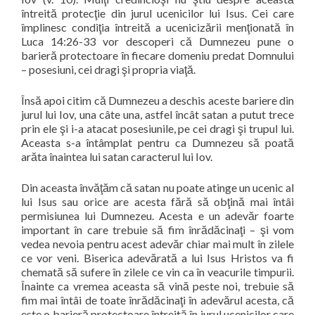
întreită protecţie din jurul ucenicilor lui Isus. Cei care
împlinesc condiţia întreită a ucenicizării menţionată în
Luca 14:26-33 vor descoperi că Dumnezeu pune o
barieră protectoare în fiecare domeniu predat Domnului
– posesiuni, cei dragi şi propria viaţă.
Însă apoi citim că Dumnezeu a deschis aceste bariere din
jurul lui Iov, una câte una, astfel încât satan a putut trece
prin ele şi i-a atacat posesiunile, pe cei dragi şi trupul lui.
Aceasta s-a întâmplat pentru ca Dumnezeu să poată
arăta înaintea lui satan caracterul lui Iov.
Din aceasta învăţăm că satan nu poate atinge un ucenic al
lui Isus sau orice are acesta fără să obţină mai întâi
permisiunea lui Dumnezeu. Acesta e un adevăr foarte
important în care trebuie să fim înrădăcinaţi – şi vom
vedea nevoia pentru acest adevăr chiar mai mult în zilele
ce vor veni. Biserica adevărată a lui Isus Hristos va fi
chemată să sufere în zilele ce vin ca în veacurile timpurii.
Înainte ca vremea aceasta să vină peste noi, trebuie să
fim mai întâi de toate înrădăcinaţi în adevărul acesta, că
este o barieră protectoare întreită în jurul ucenicilor care