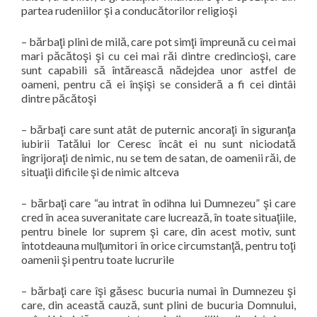
partea rudeniilor şi a conducătorilor religioşi
–
bărbaţi plini de milă, care pot simţi împreună cu cei mai
mari păcătoşi şi cu cei mai răi dintre credincioşi, care
sunt capabili să întărească nădejdea unor astfel de
oameni, pentru că ei înşişi se consideră a fi cei dintâi
dintre păcătoşi
–
bărbaţi care sunt atât de puternic ancoraţi în siguranţa
iubirii Tatălui lor Ceresc încât ei nu sunt niciodată
îngrijoraţi de nimic, nu se tem de satan, de oamenii răi, de
situaţii dificile şi de nimic altceva
–
bărbaţi care “au intrat în odihna lui Dumnezeu” şi care
cred în acea suveranitate care lucrează, în toate situaţiile,
pentru binele lor suprem şi care, din acest motiv, sunt
întotdeauna mulţumitori în orice circumstanţă, pentru toţi
oamenii şi pentru toate lucrurile
–
bărbaţi care îşi găsesc bucuria numai în Dumnezeu şi
care, din această cauză, sunt plini de bucuria Domnului,