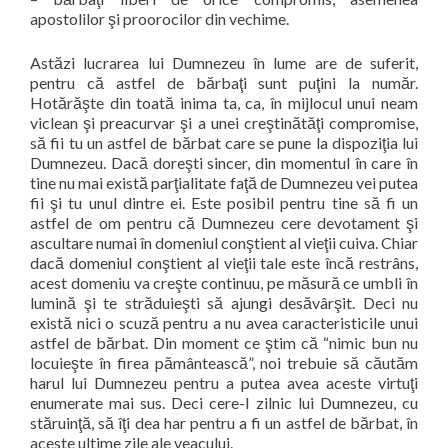
apostolilor şi proorocilor din vechime.
Astăzi lucrarea lui Dumnezeu în lume are de suferit,
pentru că astfel de bărbaţi sunt puţini la număr.
Hotărăşte din toată inima ta, ca, în mijlocul unui neam
viclean şi preacurvar şi a unei creştinătăţi compromise,
să fii tu un astfel de bărbat care se pune la dispoziţia lui
Dumnezeu. Dacă doreşti sincer, din momentul în care în
tine nu mai există parţialitate faţă de Dumnezeu vei putea
fii şi tu unul dintre ei. Este posibil pentru tine să fi un
astfel de om pentru că Dumnezeu cere devotament şi
ascultare numai în domeniul conştient al vieţii cuiva. Chiar
dacă domeniul conştient al vieţii tale este încă restrâns,
acest domeniu va creşte continuu, pe măsură ce umbli în
lumină şi te străduieşti să ajungi desăvârşit. Deci nu
există nici o scuză pentru a nu avea caracteristicile unui
astfel de bărbat. Din moment ce ştim că “nimic bun nu
locuieşte în firea pământească”, noi trebuie să căutăm
harul lui Dumnezeu pentru a putea avea aceste virtuţi
enumerate mai sus. Deci cere-I zilnic lui Dumnezeu, cu
stăruinţă, să îţi dea har pentru a fi un astfel de bărbat, în
aceste ultime zile ale veacului.