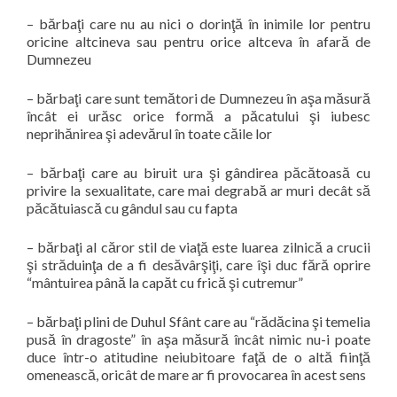
–
bărbaţi care nu au nici o dorinţă în inimile lor pentru
oricine altcineva sau pentru orice altceva în afară de
Dumnezeu
–
bărbaţi care sunt temători de Dumnezeu în aşa măsură
încât ei urăsc orice formă a păcatului şi iubesc
neprihănirea şi adevărul în toate căile lor
–
bărbaţi care au biruit ura şi gândirea păcătoasă cu
privire la sexualitate, care mai degrabă ar muri decât să
păcătuiască cu gândul sau cu fapta
–
bărbaţi al căror stil de viaţă este luarea zilnică a crucii
şi străduinţa de a fi desăvârşiţi, care îşi duc fără oprire
“mântuirea până la capăt cu frică şi cutremur”
–
bărbaţi plini de Duhul Sfânt care au “rădăcina şi temelia
pusă în dragoste” în aşa măsură încât nimic nu-i poate
duce într-o atitudine neiubitoare faţă de o altă fiinţă
omenească, oricât de mare ar fi provocarea în acest sens