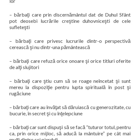
lor
–
bărbaţi care prin discernământul dat de Duhul Sfânt
pot deosebi lucrările creştine duhovniceşti de cele
sufleteşti
–
bărbaţi care privesc lucrurile dintr-o perspectivă
cerească şi nu dintr-una pământească
–
bărbaţi care refuză orice onoare şi orice titluri oferite
de alţi slujitori
–
bărbaţi care ştiu cum să se roage neîncetat şi sunt
mereu la dispoziţie pentru lupta spirituală în post şi
rugăciune
–
bărbaţi care au învăţat să dăruiască cu generozitate, cu
bucurie, în secret şi cu înţelepciune
–
bărbaţi car sunt dispuşi să se facă “tuturor totul, pentru
ca, prin orice mijloc, să aducă la mântuire” pe cât mai
mulţi dintre cei pierduţi