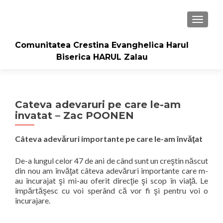
TOGGLE
Comunitatea Crestina Evanghelica Harul
Biserica HARUL Zalau
Cateva adevaruri pe care le-am
invatat – Zac POONEN
Câteva adevăruri importante pe care le-am învăţat
De-a lungul celor 47 de ani de când sunt un creştin născut
din nou am învăţat câteva adevăruri importante care m-
au încurajat şi mi-au oferit direcţie şi scop în viaţă. Le
împărtăşesc cu voi sperând că vor fi şi pentru voi o
încurajare.