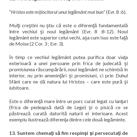
“
Hristos este mijlocitorul unui legământ mai bun
” (Evr. 8 :6).
Mulţi creştini nu ştiu că este o diferenţă fundamentală
între vechiul şi noul legământ (Evr. 8 :8-12). Noul
legământ este superior celui vechi, aşa cum Isus este faţă
de Moise (2 Cor. 3 ; Evr. 3).
În timp ce vechiul legământ putea purifica doar viaţa
exterioară a unei persoane prin frica de judecată şi
promisiunea răscumpărării, noul legământ ne schimbă în
interior, nu prin ameninţări şi promisiuni, ci prin Duhul
Sfânt care ne dă natura lui Hristos – care este pură şi
iubitoare.
Este o diferenţă mare între un porc curat legat cu lanţuri
(frica de pedeapsă dată de Lege) şi o pisică ce se
păstrează curată datorită naturii ei interioare. Acest
exemplu ilustrează diferenţa dintre cele două legăminte.
13. Suntem chemaţi să fim respinşi şi persecutaţi de