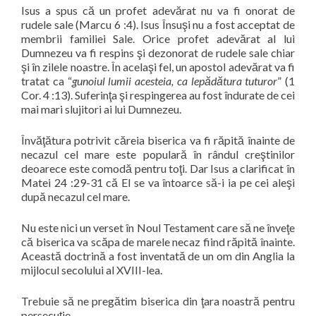
Isus a spus că un profet adevărat nu va fi onorat de
rudele sale (Marcu 6 :4). Isus Însuşi nu a fost acceptat de
membrii familiei Sale. Orice profet adevărat al lui
Dumnezeu va fi respins şi dezonorat de rudele sale chiar
şi în zilele noastre. În acelaşi fel, un apostol adevărat va fi
tratat ca “
gunoiul lumii acesteia, ca lepădătura tuturor
” (1
Cor. 4 :13). Suferinţa şi respingerea au fost îndurate de cei
mai mari slujitori ai lui Dumnezeu.
Învăţătura potrivit căreia biserica va fi răpită înainte de
necazul cel mare este populară în rândul creştinilor
deoarece este comodă pentru toţi. Dar Isus a clarificat în
Matei 24 :29-31 că El se va întoarce să-i ia pe cei aleşi
după necazul cel mare.
Nu este nici un verset în Noul Testament care să ne înveţe
că biserica va scăpa de marele necaz fiind răpită înainte.
Această doctrină a fost inventată de un om din Anglia la
mijlocul secolului al XVIII-lea.
Trebuie să ne pregătim biserica din ţara noastră pentru
persecuţie.