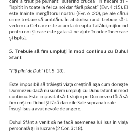
care a trăit pe pământ “
suferind crucea
” în fiecare zi –
“
ispitit în toate la fel ca noi dar fără păcat
” (Evr. 4 :15). El
este Înainte mergătorul nostru (Evr. 6 :20), pe ale cărui
urme trebuie să umblăm. În al doilea rând, trebuie să-L
vedem ca Cel care este acum la dreapta Tatălui, mijlocind
pentru noi şi care este gata să ne ajute în orice încercare
şi ispită.
5. Trebuie să fim umpluţi în mod continuu cu Duhul
Sfânt
“
Fiţi plini de Duh
” (Ef. 5 :18).
Este imposibil să trăieşti viaţa creştină aşa cum doreşte
Dumnezeu dacă nu suntem umpluţi cu Duhul Sfânt în mod
continuu. Este imposibil să-L slujim pe Dumnezeu fără să
fim unşi cu Duhul şi fără darurile Sale supranaturale.
Însuşi Isus a avut nevoie de ungere.
Duhul Sfânt a venit să ne facă asemenea lui Isus în viaţa
personală şi în lucrare (2 Cor. 3 :18).