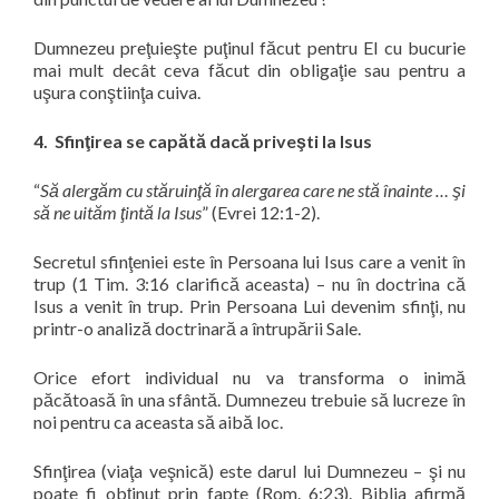
Dumnezeu preţuieşte puţinul făcut pentru El cu bucurie
mai mult decât ceva făcut din obligaţie sau pentru a
uşura conştiinţa cuiva.
4. Sfinţirea se capătă dacă priveşti la Isus
“
Să alergăm cu stăruinţă în alergarea care ne stă înainte … şi
să ne uităm ţintă la Isus
” (Evrei 12:1-2).
Secretul sfinţeniei este în Persoana lui Isus care a venit în
trup (1 Tim. 3:16 clarifică aceasta) – nu în doctrina că
Isus a venit în trup. Prin Persoana Lui devenim sfinţi, nu
printr-o analiză doctrinară a întrupării Sale.
Orice efort individual nu va transforma o inimă
păcătoasă în una sfântă. Dumnezeu trebuie să lucreze în
noi pentru ca aceasta să aibă loc.
Sfinţirea (viaţa veşnică) este darul lui Dumnezeu – şi nu
poate fi obţinut prin fapte (Rom. 6:23). Biblia afirmă