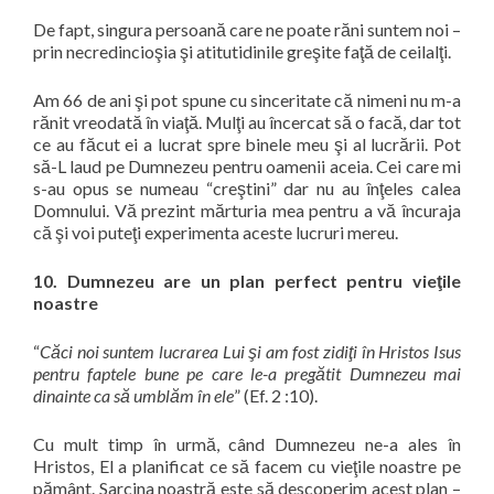
De fapt, singura persoană care ne poate răni suntem noi –
prin necredincioşia şi atitutidinile greşite faţă de ceilalţi.
Am 66 de ani şi pot spune cu sinceritate că nimeni nu m-a
rănit vreodată în viaţă. Mulţi au încercat să o facă, dar tot
ce au făcut ei a lucrat spre binele meu şi al lucrării. Pot
să-L laud pe Dumnezeu pentru oamenii aceia. Cei care mi
s-au opus se numeau “
creştini
” dar nu au înţeles calea
Domnului. Vă prezint mărturia mea pentru a vă încuraja
că şi voi puteţi experimenta aceste lucruri mereu.
10. Dumnezeu are un plan perfect pentru vieţile
noastre
“
Căci noi suntem lucrarea Lui şi am fost zidiţi în Hristos Isus
pentru faptele bune pe care le-a pregătit Dumnezeu mai
dinainte ca să umblăm în ele
” (Ef. 2 :10).
Cu mult timp în urmă, când Dumnezeu ne-a ales în
Hristos, El a planificat ce să facem cu vieţile noastre pe
pământ. Sarcina noastră este să descoperim acest plan –