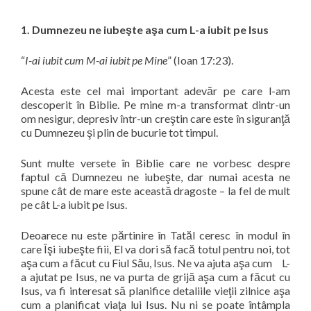
1. Dumnezeu ne iubeşte aşa cum L-a iubit pe Isus
“
I-ai iubit cum M-ai iubit pe Mine
” (Ioan 17:23).
Acesta este cel mai important adevăr pe care l-am
descoperit în Biblie. Pe mine m-a transformat dintr-un
om nesigur, depresiv într-un creştin care este în siguranţă
cu Dumnezeu şi plin de bucurie tot timpul.
Sunt multe versete în Biblie care ne vorbesc despre
faptul că Dumnezeu ne iubeşte, dar numai acesta ne
spune cât de mare este această dragoste – la fel de mult
pe cât L-a iubit pe Isus.
Deoarece nu este părtinire în Tatăl ceresc în modul în
care Îşi iubeşte fiii, El va dori să facă totul pentru noi, tot
aşa cum a făcut cu Fiul Său, Isus. Ne va ajuta aşa cum L-
a ajutat pe Isus, ne va purta de grijă aşa cum a făcut cu
Isus, va fi interesat să planifice detaliile vieţii zilnice aşa
cum a planificat viaţa lui Isus. Nu ni se poate întâmpla