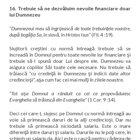
16. Trebuie să ne dezvăluim nevoile financiare doar
lui Dumnezeu
“
Dumnezeul meu să îngrijească de toate trebuinţele voastre,
după bogăţia Sa, în slavă, în Hristos Isus
” (Fil. 4 :19).
Slujitorii creştini cu normă întreagă trebuie să se
încreadă în Domnul pentru toate nevoile lor financiare şi
trebuie să-I spună doar Lui despre ele. Dumnezeu va
asigura copiilor Săi toate cele necesare. Nu trebuie să
trăiască “
cu credinţă în Dumnezeu şi indicii date altor
credincioşi
”, aşa cum fac cei mai mulţi în zilele noastre.
“
Tot aşa Domnul a rânduit ca cei ce propovăduiesc
Evanghelia să trăiască din Evanghelie
” (1 Cor. 9 :14).
Deci cei care-L slujesc pe Domnul cu normă întreagă au
voie să primească daruri de la alţi credincioşi. Dar nu
trebuie să primească niciodată salariu. Este o mare
diferenţă între daruri şi salariu. Darurile nu le poţi cere, în
schimb un salariu da. Aici este o cauză pentru căderea de