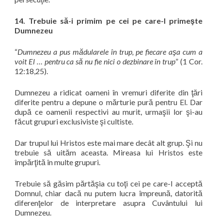
14. Trebuie să-i primim pe cei pe care-I primeşte
Dumnezeu
“
Dumnezeu a pus mădularele în trup, pe fiecare aşa cum a
voit El … pentru ca să nu fie nici o dezbinare în trup
” (1 Cor.
12:18,25).
Dumnezeu a ridicat oameni în vremuri diferite din ţări
diferite pentru a depune o mărturie pură pentru El. Dar
după ce oamenii respectivi au murit, urmaşii lor şi-au
făcut grupuri exclusiviste şi cultiste.
Dar trupul lui Hristos este mai mare decât alt grup. Şi nu
trebuie să uităm aceasta. Mireasa lui Hristos este
împărţită în multe grupuri.
Trebuie să găsim părtăşia cu toţi cei pe care-I acceptă
Domnul, chiar dacă nu putem lucra împreună, datorită
diferenţelor de interpretare asupra Cuvântului lui
Dumnezeu.