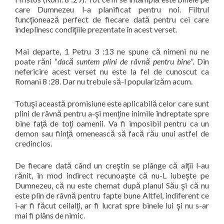
care Dumnezeu l-a planificat pentru noi. Filtrul
funcţionează perfect de fiecare dată pentru cei care
îndeplinesc condiţiile prezentate în acest verset.
Mai departe, 1 Petru 3 :13 ne spune că nimeni nu ne
poate răni “
dacă suntem plini de râvnă pentru bine
”. Din
nefericire acest verset nu este la fel de cunoscut ca
Romani 8 :28. Dar nu trebuie să-l popularizăm acum.
Totuşi această promisiune este aplicabilă celor care sunt
plini de râvnă pentru a-şi menţine inimile îndreptate spre
bine faţă de toţi oamenii. Va fi imposibil pentru ca un
demon sau fiinţă omenească să facă rău unui astfel de
credincios.
De fiecare dată când un creştin se plânge că alţii l-au
rănit, în mod indirect recunoaşte că nu-L iubeşte pe
Dumnezeu, că nu este chemat după planul Său şi că nu
este plin de râvnă pentru fapte bune Altfel, indiferent ce
i-ar fi făcut ceilalţi, ar fi lucrat spre binele lui şi nu s-ar
mai fi plâns de nimic.