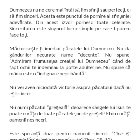
Dumnezeu nu ne cere mai întâi să fim sfinţi sau perfecţi, ci
să fim sinceri. Acesta este punctul de pornire al sfinţeniei
adevărate. Din acest izvor pornesc toate celelalte.
Sinceritatea este singurul lucru simplu pe care-l putem
face toţi.
Mărturiseşte-ţi imediat păcatele lui Dumnezeu.
Nu da
gândurilor necurate nume “
decente
”.
Nu spune:
“
Admiram frumuseţea creaţiei lui Dumnezeu
”, când de
fapt ochii te îndemnau la pofte adulterine. Nu spune că
mânia este o “
indignare neprihănită
”.
Nu vei avea niciodată victorie asupra păcatului dacă nu
eşti sincer.
Nu numi păcatul “
greşeală
” deoarece sângele lui Isus te
poate curăţa de toate păcatele, nu de greşeli! El nu curăţă
oamenii nesinceri.
Este speranţă doar pentru oamenii sinceri. “
Cine îşi
ascunde fărădelegile nu propăşeşte
” (Prov. 28 :13).