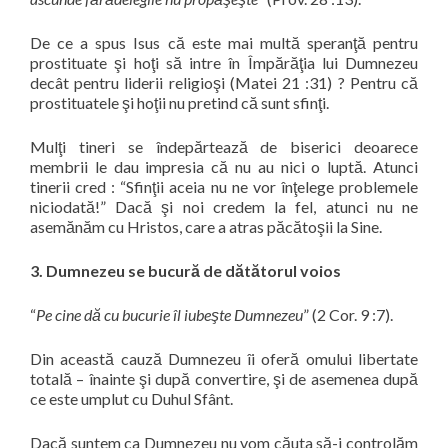
De ce a spus Isus că este mai multă speranţă pentru
prostituate şi hoţi să intre în Împărăţia lui Dumnezeu
decât pentru liderii religioşi (Matei 21 :31) ? Pentru că
prostituatele şi hoţii nu pretind că sunt sfinţi.
Mulţi tineri se îndepărtează de biserici deoarece
membrii le dau impresia că nu au nici o luptă. Atunci
tinerii cred : “
Sfinţii aceia nu ne vor înţelege problemele
niciodată!
” Dacă şi noi credem la fel, atunci nu ne
asemănăm cu Hristos, care a atras păcătoşii la Sine.
3. Dumnezeu se bucură de dătătorul voios
“
Pe cine dă cu bucurie îl iubeşte Dumnezeu
” (2 Cor. 9 :7).
Din această cauză Dumnezeu îi oferă omului libertate
totală – înainte şi după convertire, şi de asemenea după
ce este umplut cu Duhul Sfânt.
Dacă suntem ca Dumnezeu nu vom căuta să-i controlăm