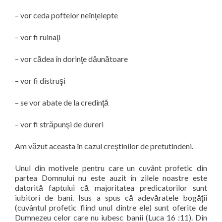
–
vor ceda poftelor neînţelepte
–
vor fi ruinaţi
–
vor cădea în dorinţe dăunătoare
–
vor fi distruşi
–
se vor abate de la credinţă
–
vor fi străpunşi de dureri
Am văzut aceasta în cazul creştinilor de pretutindeni.
Unul din motivele pentru care un cuvânt profetic din
partea Domnului nu este auzit în zilele noastre este
datorită faptului că majoritatea predicatorilor sunt
iubitori de bani. Isus a spus că adevăratele bogăţii
(cuvântul profetic fiind unul dintre ele) sunt oferite de
Dumnezeu celor care nu iubesc banii (Luca 16 :11). Din