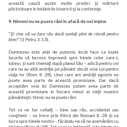
această cauză auzim multe predici şi mărturii
plictisitoare în întâlnirile bisericii şi la conferinţe.
9. Nimeni nu ne poate răni în afară de noi înşine
“
Şi cine vă va face rău dacă sunteţi plini de râvnă pentru
bine?
” (1 Petru 3 :13).
Dumnezeu este atât de puternic încât face ca toate
lucurile să lucreze împreună spre binele celor care-L
iubesc şi sunt chemaţi după planul Său – adică pentru cei
care nu au altă ambiţie pe pământ decât voia Lui pentru
viaţa lor (Rom. 8 :28). Unul care are ambiţii egoiste nu
poate avea parte de această promisiune. Dar dacă
acceptăm voia lui Dumnezeu putem avea parte de
această promisiune în fiecare minut al vieţii noastre
pământeşti. Nimic nu ne poate răni.
Tot ce ne fac ceilalţi – bine sau rău, accidental sau
conştient – va trece prin filtrul din Romani 8 :28 şi va
lucra spre binele nostru – făcându-ne să ne asemănăm cu
Hristos (Rom. 8 :29). Tot ce ni se întâmplă este binele pe