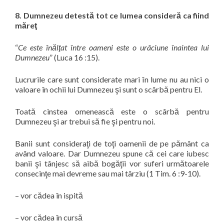
8. Dumnezeu detestă tot ce lumea consideră ca fiind
măreţ
“
Ce este înălţat între oameni este o urâciune înaintea lui
Dumnezeu
” (Luca 16 :15).
Lucrurile care sunt considerate mari în lume nu au nici o
valoare în ochii lui Dumnezeu şi sunt o scârbă pentru El.
Toată cinstea omenească este o scârbă pentru
Dumnezeu şi ar trebui să fie şi pentru noi.
Banii sunt consideraţi de toţi oamenii de pe pământ ca
având valoare. Dar Dumnezeu spune că cei care iubesc
banii şi tânjesc să aibă bogăţii vor suferi următoarele
consecinţe mai devreme sau mai târziu (1 Tim. 6 :9-10).
–
vor cădea în ispită
–
vor cădea în cursă