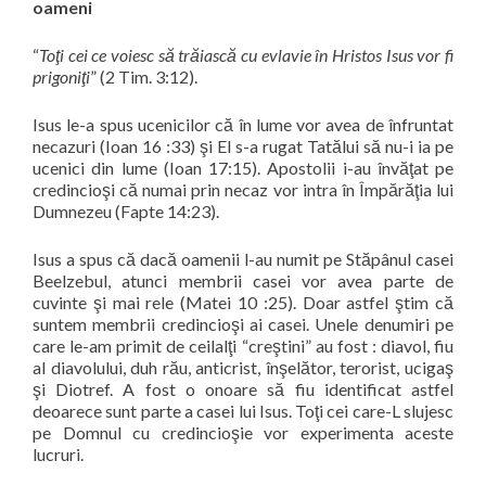
oameni
“
Toţi cei ce voiesc să trăiască cu evlavie în Hristos Isus vor fi
prigoniţi
” (2 Tim. 3:12).
Isus le-a spus ucenicilor că în lume vor avea de înfruntat
necazuri (Ioan 16 :33) şi El s-a rugat Tatălui să nu-i ia pe
ucenici din lume (Ioan 17:15). Apostolii i-au învăţat pe
credincioşi că numai prin necaz vor intra în Împărăţia lui
Dumnezeu (Fapte 14:23).
Isus a spus că dacă oamenii
l-au numit
pe Stăpânul casei
Beelzebul, atunci membrii casei vor avea parte de
cuvinte şi mai rele (Matei 10 :25). Doar astfel ştim că
suntem membrii credincioşi ai casei. Unele denumiri pe
care le-am primit de ceilalţi “
creştini
” au fost : diavol, fiu
al diavolului, duh rău, anticrist, înşelător, terorist, ucigaş
şi Diotref. A fost o onoare să fiu identificat astfel
deoarece sunt parte a casei lui Isus. Toţi cei care-L slujesc
pe Domnul cu credincioşie vor experimenta aceste
lucruri.