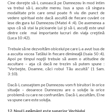
Cine doreşte să-L cunoască pe Dumnezeu în mod intim
va trebui să-L asculte mereu. Isus a spus că singura
modalitate prin care omul poate fi viu din punct de
vedere spiritual este dacă ascultă de fiecare cuvânt ce
iese din gura lui Dumnezeu (Matei 4 :4). De asemenea a
spus că să stai la picioarele Lui şi să-L asculţi este unul
dintre cele mai importante lucruri din viaţa creştină
(Luca 10 :42).
Trebuie să ne dezvoltăm obiceiul pe care L-a avut Isus de
a asculta vocea Tatălui în fiecare dimineaţă (Isaia 50 :4).
Apoi pe timpul nopţii trebuie să avem o atitudine de
ascultare – aşa că dacă ne trezim să putem spune :
“
Vorbeşte, Doamne, căci robul Tău ascultă
” (1 Sam.
3 :10).
Dacă-L cunoaştem pe Dumnezeu vom fi biruitori în orice
situaţie – deoarece Dumnezeu are o soluţie la orice
problemă cu care ne confruntăm. Dacă-L ascultăm, El ne
va spune care este soluţia.
12. Noul Legământ este superior Vechiului