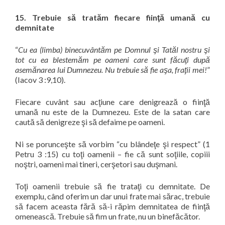
15. Trebuie să tratăm fiecare fiinţă umană cu
demnitate
“
Cu ea (limba) binecuvântăm pe Domnul şi Tatăl nostru şi
tot cu ea blestemăm pe oameni care sunt făcuţi după
asemănarea lui Dumnezeu. Nu trebuie să fie aşa, fraţii mei!
”
(Iacov 3 :9,10).
Fiecare cuvânt sau acţiune care denigrează o fiinţă
umană nu este de la Dumnezeu.
Este de la satan care
caută să denigreze şi să defaime pe oameni.
Ni se porunceşte să vorbim “
cu blândeţe şi respect
” (1
Petru 3 :15) cu toţi oamenii – fie că sunt soţiile, copiii
noştri, oameni mai tineri, cerşetori sau duşmani.
Toţi oamenii trebuie să fie trataţi cu demnitate. De
exemplu, când oferim un dar unui frate mai sărac, trebuie
să facem aceasta fără să-i răpim demnitatea de fiinţă
omenească. Trebuie să fim un frate, nu un binefăcător.