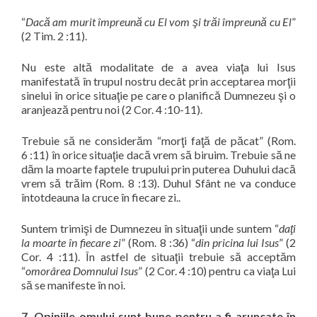
“
Dacă am murit împreună cu El vom şi trăi împreună cu El
”
(2 Tim. 2 :11).
Nu este altă modalitate de a avea viaţa lui Isus
manifestată în trupul nostru decât prin acceptarea morţii
sinelui în orice situaţie pe care o planifică Dumnezeu şi o
aranjează pentru noi (2 Cor. 4 :10-11).
Trebuie să ne considerăm “
morţi faţă de păcat
” (Rom.
6 :11) în orice situaţie dacă vrem să biruim. Trebuie să ne
dăm la moarte faptele trupului prin puterea Duhului dacă
vrem să trăim (Rom. 8 :13). Duhul Sfânt ne va conduce
întotdeauna la cruce în fiecare zi..
Suntem trimişi de Dumnezeu în situaţii unde suntem “
daţi
la moarte în fiecare zi
” (Rom. 8 :36) “
din pricina lui Isus
” (2
Cor. 4 :11). În astfel de situaţii trebuie să acceptăm
“
omorârea Domnului Isus
” (2 Cor. 4 :10) pentru ca viaţa Lui
să se manifeste în noi.
7. Opiniile omului sunt bune pentru a fi aruncate în