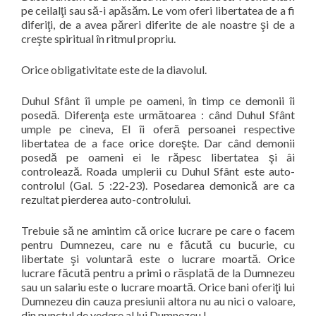
pe ceilalţi sau să-i apăsăm. Le vom oferi libertatea de a fi
diferiţi, de a avea păreri diferite de ale noastre şi de a
creşte spiritual în ritmul propriu.
Orice obligativitate este de la diavolul.
Duhul Sfânt îi umple pe oameni, în timp ce demonii îi
posedă. Diferenţa este următoarea : când Duhul Sfânt
umple pe cineva, El îi oferă persoanei respective
libertatea de a face orice doreşte. Dar când demonii
posedă pe oameni ei le răpesc libertatea şi âi
controlează.
Roada umplerii cu Duhul Sfânt este auto-
controlul (Gal. 5 :22-23). Posedarea demonică are ca
rezultat pierderea auto-controlului.
Trebuie să ne amintim că orice lucrare pe care o facem
pentru Dumnezeu, care nu e făcută cu bucurie, cu
libertate şi voluntară este o lucrare moartă.
Orice
lucrare făcută pentru a primi o răsplată de la Dumnezeu
sau un salariu este o lucrare moartă. Orice bani oferiţi lui
Dumnezeu din cauza presiunii altora nu au nici o valoare,
din punctul de vedere al lui Dumnezeu !