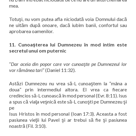
mea.
Totuşi, nu vom putea afla niciodată voia Domnului dacă
ne uităm după onoare, dacă iubim banii, confortul sau
aprobarea oamenilor.
11. Cunoaşterea lui Dumnezeu în mod intim este
secretul unui om puternic
“
Dar aceia din popor care vor cunoaşte pe Dumnezeul lor
vor rămânea tari
” (Daniel 11:32).
Ast
ăzi Dumnezeu nu vrea să-L cunoaştem la
“
mâna a
doua
” prin intermediul altora.
El vrea ca fiecare
credincios să-L cunoască în mod personal (Evr. 8:11). Isus
a spus că viaţa veşnică este să-L cunoşti pe Dumnezeu şi
pe
Isus Hristos în mod personal (Ioan 17:3). Aceasta a fost
pasiunea vieţii lui Pavel şi ar trebui să fie şi pasiunea
noastră (Fil. 3:10).