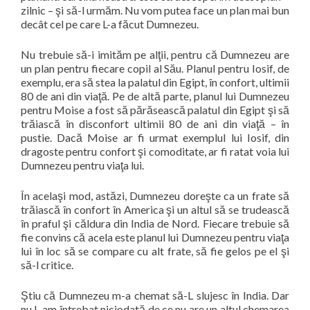
zilnic – şi să-l urmăm. Nu vom putea face un plan mai bun
decât cel pe care L-a făcut Dumnezeu.
Nu trebuie să-i imităm pe alţii, pentru că Dumnezeu are
un plan pentru fiecare copil al Său. Planul pentru Iosif, de
exemplu, era să stea la palatul din Egipt, în confort, ultimii
80 de ani din viaţă. Pe de altă parte, planul lui Dumnezeu
pentru Moise a fost să părăsească palatul din Egipt şi să
trăiască în disconfort ultimii 80 de ani din viaţă – în
pustie. Dacă Moise ar fi urmat exemplul lui Iosif, din
dragoste pentru confort şi comoditate, ar fi ratat voia lui
Dumnezeu pentru viaţa lui.
În acelaşi mod, astăzi, Dumnezeu doreşte ca un frate să
trăiască în confort în America şi un altul să se trudească
în praful şi căldura din India de Nord. Fiecare trebuie să
fie convins că acela este planul lui Dumnezeu pentru viaţa
lui în loc să se compare cu alt frate, să fie gelos pe el şi
să-l critice.
Ştiu că Dumnezeu m-a chemat să-L slujesc în India. Dar
nu L-am întrebat niciodată de ce nu are un altul chemarea