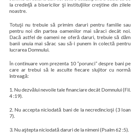
la credinţă a bisericilor şi instituţiilor creştine din zilele
noastre.
Totuşi nu trebuie să primim daruri pentru familie sau
pentru noi din partea oamenilor mai săraci decât noi.
Dacă astfel de oameni ne oferă daruri, trebuie să dăm
banii unuia mai sărac sau să-i punem în colectă pentru
lucrarea Domnului.
În continuare vom prezenta 10 “
porunci
” despre bani pe
care ar trebui să le asculte fiecare slujitor cu normă
întreagă:
1.
Nu dezvălui nevoile tale financiare decât Domnului (Fil.
4 :19).
2.
Nu accepta niciodată bani de la necredincioşi (3 Ioan
7).
3.
Nu aştepta niciodată daruri de la nimeni (Psalm 62 :5).