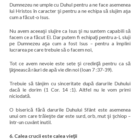
Dumnezeu ne umple cu Duhul pentru a ne face asemenea
lui Hristos în caracter şi pentru a ne echipa să slujim aşa
cum a făcut-o Isus.
Nu avem aceeaşi slujire ca Isus şi nu suntem capabili să
facem ce a făcut El. Dar putem fi echipaţi pentru a-L sluji
pe Dumnezeu aşa cum a fost Isus – pentru a împlini
lucrarea pe care trebuie să o facem noi,
Tot ce avem nevoie este sete şi credinţă pentru ca să
ţâşnească râuri de apă vie din noi (Ioan 7 :37-39).
Trebuie să tânjim cu sinceritate după darurile Duhului
dacă le dorim (1 Cor. 14 :1). Altfel nu le vom primi
niciodată.
O biserică fără darurile Duhului Sfânt este asemenea
unui om care trăieşte dar este surd, orb, mut şi şchiop –
într-un cuvânt inutil.
6. Calea crucii este calea vieţii