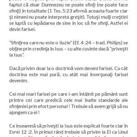
faptul că doar Dumnezeu ne poate sfinţi (ne poate face
sfinţi) în totalitate (1 Tes. 5:23 afirmă aceasta foarte clar
şi nimeni nu poate interpreta greşit). Totuşi mulţi creştini
se luptă cu lepădarea de sine în loc să fie sfinţi. Astfel ei
devin farisei.
“Sfinţirea care nu este o iluzie” (Ef. 4 :24 – trad. Philips) se
obţine prin credinţa în Isus – cu alte cuvinte dacă “
prive
şti
la Isus”.
Dacă privim doar la o doctrină vom deveni farisei. Cu cât
doctrina este mai pură, cu atât mai înverşunaţi farisei
devenim.
Cei mai mari farisei pe care i-am întâlnit pe pământ sunt
printre cei care predică cele mai înalte standarde ale
sfinţeniei prin efort personal ! Trebuie să avem grijă să nu
ajungem ca ei !
Ce înseamnă să priveşti la Isus este explicat foarte clar în
Evrei 12 :2. În primul rând trebuie să privim la El ca Unul