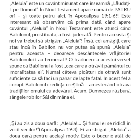
„Aleluia” este un cuvânt minunat care înseamnă „Lăudaţi-
L pe Domnul”. În Noul Testament apare numai de PATRU
ori – şi toate patru aici, în Apocalipsa 19:1-6!! Este
interesant să observăm că prima dată când apare
cuvântul „Aleluia” în Noul Testament este atunci când
Babilonul, prostituata, a fost judecată. Pentru aceasta şi
noi va trebui să strigăm „Aleluia”! Însă, cei amăgiţi, care
stau încă în Babilon, nu vor putea să spună „Aleluia”
pentru aceasta – deoarece descântecele vrăjitoriei
Babilonului i-au fermecat!! O traducere a acestui verset
spune că Babilonul a fost „cea care a otrăvit pământul cu
imoralitatea ei”. Numai câteva picături de otravă sunt
suficiente ca să faci un pahar de lapte fatal. În acest fel a
corupt Babilonul credinţa creştină – amestecând otrava
tradiţiilor omului cu adevărul. Acum, Dumnezeu răzbună
sângele robilor Săi din mâna ei.
„Şi au zis a doua oară: „Aleluia!… Şi fumul ei se ridică în
vecii vecilor!”(Apocalipsa 19:3). Ei au strigat „Aleluia” a
doua oară pentru acelaşi motiv. Este o bucurie atât de