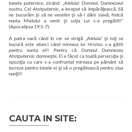
tunete puternice, zicând: „Aleluia! Domnul, Dumnezeul
nostru, Cel Atotputernic, a început să împărăţească. Să
ne bucurăm şi să ne veselim şi să-I dăm slavă, fiidcă
nunta Mielului a venit şi soţia Lui s-a pregătit!”
(Apocalipsa 19:5-7).
A patra oară când în cer se strigă „Aleluia” şi toţi se
bucură este atunci când mireasa lui Hristos s-a gătit
pentru nunta ei!! Pentru că Domnul Dumnezeu
Atotputernic domneşte, El a făcut ca toată persecuţia şi
opoziţia cu care s-a confruntat mireasa pe pământ să
lucreze pentru binele ei şi să o pregătească pentru ziua
nunţii!!
CAUTA IN SITE: