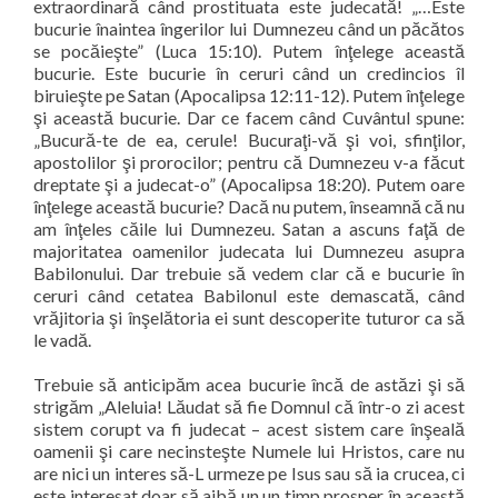
extraordinară când prostituata este judecată! „…Este
bucurie înaintea îngerilor lui Dumnezeu când un păcătos
se pocăieşte” (Luca 15:10). Putem înţelege această
bucurie. Este bucurie în ceruri când un credincios îl
biruieşte pe Satan (Apocalipsa 12:11-12). Putem înţelege
şi această bucurie. Dar ce facem când Cuvântul spune:
„Bucură-te de ea, cerule! Bucuraţi-vă şi voi, sfinţilor,
apostolilor şi prorocilor; pentru că Dumnezeu v-a făcut
dreptate şi a judecat-o” (Apocalipsa 18:20). Putem oare
înţelege această bucurie? Dacă nu putem, înseamnă că nu
am înţeles căile lui Dumnezeu. Satan a ascuns faţă de
majoritatea oamenilor judecata lui Dumnezeu asupra
Babilonului. Dar trebuie să vedem clar că e bucurie în
ceruri când cetatea Babilonul este demascată, când
vrăjitoria şi înşelătoria ei sunt descoperite tuturor ca să
le vadă.
Trebuie să anticipăm acea bucurie încă de astăzi şi să
strigăm „Aleluia! Lăudat să fie Domnul că într-o zi acest
sistem corupt va fi judecat – acest sistem care înşeală
oamenii şi care necinsteşte Numele lui Hristos, care nu
are nici un interes să-L urmeze pe Isus sau să ia crucea, ci
este interesat doar să aibă un un timp prosper în această