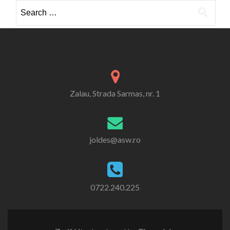
Search
for:
Zalau, Strada Sarmas, nr. 1
joldes@asw.ro
0722.240.225