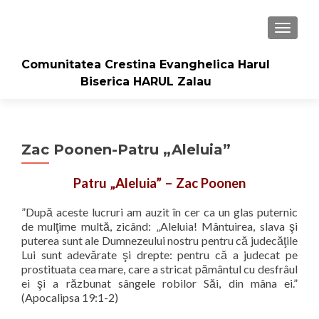
TOGGLE
Comunitatea Crestina Evanghelica Harul
Biserica HARUL Zalau
Zac Poonen-Patru „Aleluia”
Patru „Aleluia” – Zac Poonen
”După aceste lucruri am auzit în cer ca un glas puternic
de mulţime multă, zicând: „Aleluia! Mântuirea, slava şi
puterea sunt ale Dumnezeului nostru pentru că judecăţile
Lui sunt adevărate şi drepte: pentru că a judecat pe
prostituata cea mare, care a stricat pământul cu desfrâul
ei şi a răzbunat sângele robilor Săi, din mâna ei.”
(Apocalipsa 19:1-2)