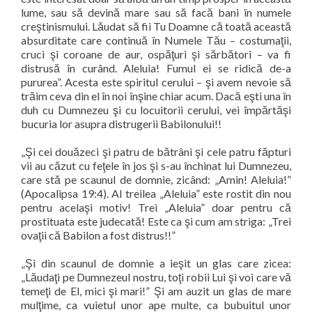
lume, sau să devină mare sau să facă bani în numele
creştinismului. Lăudat să fii Tu Doamne că toată această
absurditate care continuă în Numele Tău – costumaţii,
cruci şi coroane de aur, ospăţuri şi sărbători – va fi
distrusă în curând. Aleluia! Fumul ei se ridică de-a
pururea”. Acesta este spiritul cerului – şi avem nevoie să
trăim ceva din el în noi înşine chiar acum. Dacă eşti una în
duh cu Dumnezeu şi cu locuitorii cerului, vei împărtăşi
bucuria lor asupra distrugerii Babilonului!!
„Şi cei douăzeci şi patru de bătrâni şi cele patru făpturi
vii au căzut cu feţele în jos şi s-au închinat lui Dumnezeu,
care stă pe scaunul de domnie, zicând: „Amin! Aleluia!”
(Apocalipsa 19:4). Al treilea „Aleluia” este rostit din nou
pentru acelaşi motiv! Trei „Aleluia” doar pentru că
prostituata este judecată! Este ca şi cum am striga: „Trei
ovaţii că Babilon a fost distrus!!”
„Şi din scaunul de domnie a ieşit un glas care zicea:
„Lăudaţi pe Dumnezeul nostru, toţi robii Lui şi voi care vă
temeţi de El, mici şi mari!” Şi am auzit un glas de mare
mulţime, ca vuietul unor ape multe, ca bubuitul unor