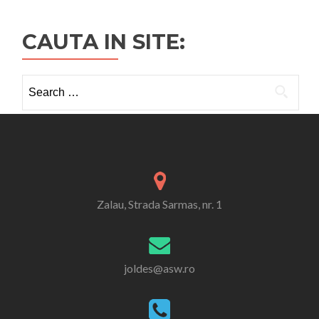
CAUTA IN SITE:
Search
for:
Zalau, Strada Sarmas, nr. 1
joldes@asw.ro