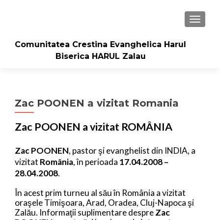
TOGGLE
Comunitatea Crestina Evanghelica Harul
Biserica HARUL Zalau
Zac POONEN a vizitat Romania
Zac POONEN a vizitat ROMÂNIA
Zac POONEN
, pastor şi evanghelist din INDIA, a
vizitat
România
, în
perioada
17.04.2008 –
28.04.2008
.
În acest prim turneu al său în România a vizitat
oraşele Timişoara, Arad, Oradea, Cluj-Napoca şi
Zalău. Informaţii suplimentare despre
Zac