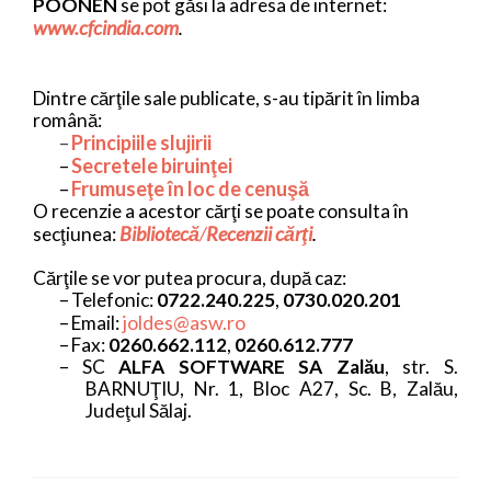
POONEN
se pot găsi la adresa de internet:
www.cfcindia.com
.
Dintre cărţile sale publicate, s-au tipărit în limba
română:
Principiile slujirii
–
Secretele biruinţei
–
Frumuseţe în loc de cenuşă
–
O recenzie a acestor cărţi se poate consulta în
Bibliotecă
/
Recenzii cărţi
.
secţiunea:
Cărţile se vor putea procura, după caz:
–
Telefonic:
0722.240.225
,
0730.020.201
joldes@asw.ro
–
Email:
–
Fax:
0260.662.112
,
0260.612.777
–
SC
ALFA SOFTWARE SA Zal
ău
, str. S.
BARNUŢIU, Nr. 1, Bloc A27, Sc. B, Zalău,
Judeţul Sălaj.