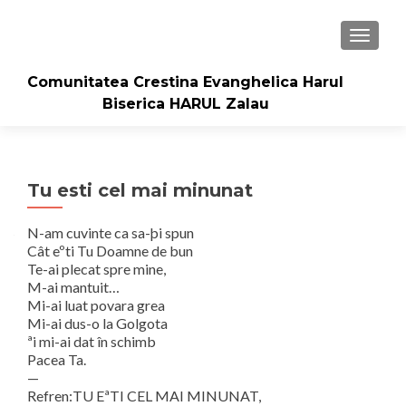
TOGGLE
Comunitatea Crestina Evanghelica Harul
Biserica HARUL Zalau
Tu esti cel mai minunat
N-am cuvinte ca sa-þi spun
Cât eºti Tu Doamne de bun
Te-ai plecat spre mine,
M-ai mantuit…
Mi-ai luat povara grea
Mi-ai dus-o la Golgota
ªi mi-ai dat în schimb
Pacea Ta.
—
Refren:TU EªTI CEL MAI MINUNAT,