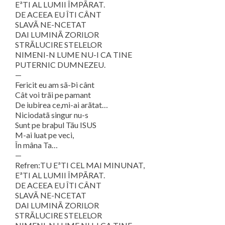
EªTI AL LUMII ÎMPÃRAT.
DE ACEEA EU ÎTI CÂNT
SLAVÃ NE-NCETAT
DAI LUMINÃ ZORILOR
STRÃLUCIRE STELELOR
NIMENI-N LUME NU-I CA TINE
PUTERNIC DUMNEZEU.
—
Fericit eu am sã-Þi cânt
Cât voi trãi pe pamant
De iubirea ce,mi-ai arãtat…
Niciodatã singur nu-s
Sunt pe braþul Tãu ISUS
M-ai luat pe veci,
În mâna Ta…
—
Refren:TU EªTI CEL MAI MINUNAT,
EªTI AL LUMII ÎMPÃRAT.
DE ACEEA EU ÎTI CÂNT
SLAVÃ NE-NCETAT
DAI LUMINÃ ZORILOR
STRÃLUCIRE STELELOR