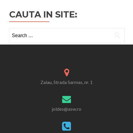
CAUTA IN SITE:
Search
for:
Zalau, Strada Sarmas, nr. 1
joldes@asw.ro