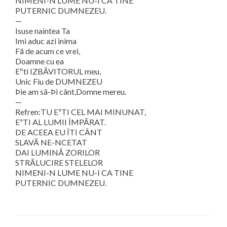
NIMENI-N LUME NU-I CA TINE
PUTERNIC DUMNEZEU.
—
Isuse naintea Ta
Imi aduc azi inima
Fã de acum ce vrei,
Doamne cu ea
Eºti IZBÃVITORUL meu,
Unic Fiu de DUMNEZEU
Þie am sã-Þi cânt,Domne mereu.
—
Refren:TU EªTI CEL MAI MINUNAT,
EªTI AL LUMII ÎMPÃRAT.
DE ACEEA EU ÎTI CÂNT
SLAVÃ NE-NCETAT
DAI LUMINÃ ZORILOR
STRÃLUCIRE STELELOR
NIMENI-N LUME NU-I CA TINE
PUTERNIC DUMNEZEU.