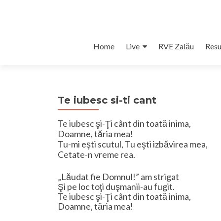
Skip
Home
Live
RVE Zalău
Resu
to
content
Te iubesc si-ti cant
Te iubesc şi-Ţi cânt din toată inima,
Doamne, tăria mea!
Tu-mi eşti scutul, Tu eşti izbăvirea mea,
Cetate-n vreme rea.
„Lăudat fie Domnul!” am strigat
Şi pe loc toţi duşmanii-au fugit.
Te iubesc şi-Ţi cânt din toată inima,
Doamne, tăria mea!