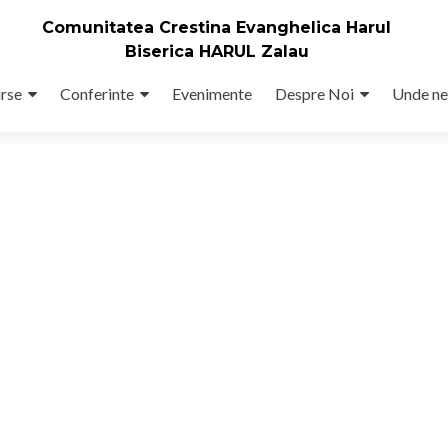
Comunitatea Crestina Evanghelica Harul
Biserica HARUL Zalau
rse
Conferinte
Evenimente
Despre Noi
Unde ne