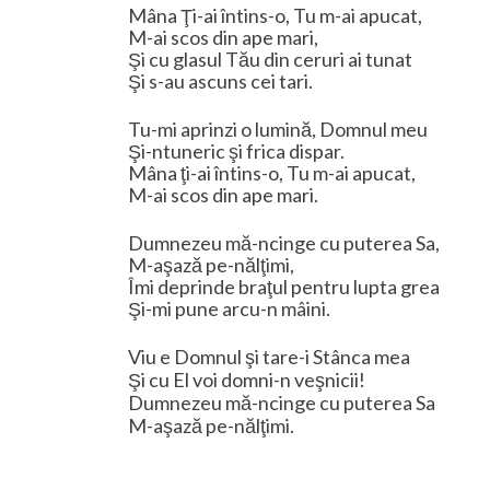
Mâna Ţi-ai întins-o, Tu m-ai apucat,
M-ai scos din ape mari,
Şi cu glasul Tău din ceruri ai tunat
Şi s-au ascuns cei tari.
Tu-mi aprinzi o lumină, Domnul meu
Şi-ntuneric şi frica dispar.
Mâna ţi-ai întins-o, Tu m-ai apucat,
M-ai scos din ape mari.
Dumnezeu mă-ncinge cu puterea Sa,
M-aşază pe-nălţimi,
Îmi deprinde braţul pentru lupta grea
Şi-mi pune arcu-n mâini.
Viu e Domnul şi tare-i Stânca mea
Şi cu El voi domni-n veşnicii!
Dumnezeu mă-ncinge cu puterea Sa
M-aşază pe-nălţimi.